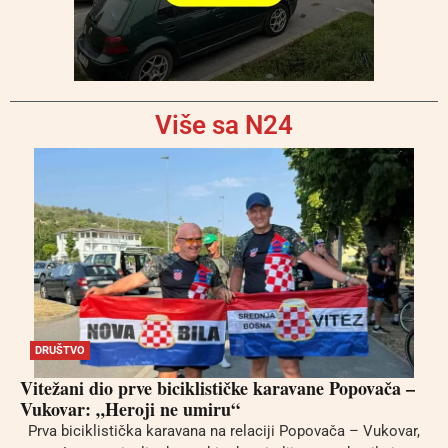
Više sa N24
DRUŠTVO
Vitežani dio prve biciklističke karavane Popovača –
Vukovar: „Heroji ne umiru“
Prva biciklistička karavana na relaciji Popovača – Vukovar,