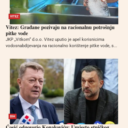
VITEZ
Vitez: Građane pozivaju na racionalnu potrošnju
pitke vode
JKP „Vitkom“ d.o.o. Vitez uputio je apel korisnicima
vodosnabdijevanja na racionalno korištenje pitke vode, s...
BIH
Ćosić odgovorio Konakoviću: Umjesto etničkog