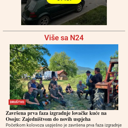
Više sa N24
DRUŠTVO
Završena prva faza izgradnje lovačke kuće na
Osoju: Zajedništvom do novih uspjeha
Početkom kolovoza uspješno je završena prva faza izgradnje