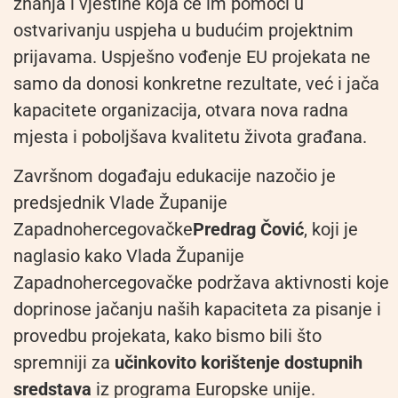
znanja i vještine koja će im pomoći u
ostvarivanju uspjeha u budućim projektnim
prijavama. Uspješno vođenje EU projekata ne
samo da donosi konkretne rezultate, već i jača
kapacitete organizacija, otvara nova radna
mjesta i poboljšava kvalitetu života građana.
Završnom događaju edukacije nazočio je
predsjednik Vlade Županije
Zapadnohercegovačke
Predrag Čović
, koji je
naglasio kako Vlada Županije
Zapadnohercegovačke podržava aktivnosti koje
doprinose jačanju naših kapaciteta za pisanje i
provedbu projekata, kako bismo bili što
spremniji za
učinkovito korištenje dostupnih
sredstava
iz programa Europske unije.