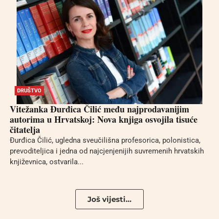
DRUŠTVO
Vitežanka Đurđica Čilić među najprodavanijim
autorima u Hrvatskoj: Nova knjiga osvojila tisuće
čitatelja
Đurđica Čilić, ugledna sveučilišna profesorica, polonistica,
prevoditeljica i jedna od najcjenjenijih suvremenih hrvatskih
književnica, ostvarila...
Još vijesti...