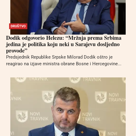
DRUŠTVO
Dodik odgovorio Helezu: “Mržnja prema Srbima
jedina je politika koju neki u Sarajevu dosljedno
provode”
Predsjednik Republike Srpske Milorad Dodik oštro je
reagirao na izjave ministra obrane Bosne i Hercegovine...