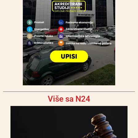
Više sa N24