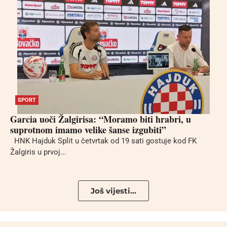
SPORT
Garcia uoči Žalgirisa: “Moramo biti hrabri, u
suprotnom imamo velike šanse izgubiti”
HNK Hajduk Split u četvrtak od 19 sati gostuje kod FK
Žalgiris u prvoj...
Još vijesti...