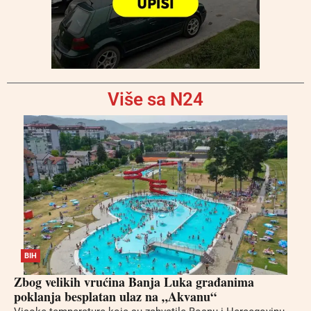
Više sa N24
BIH
Zbog velikih vrućina Banja Luka građanima
poklanja besplatan ulaz na „Akvanu“