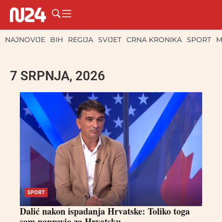
NAJNOVIJE
BIH
REGIJA
SVIJET
CRNA KRONIKA
SPORT
M
7 SRPNJA, 2026
SPORT
Dalić nakon ispadanja Hrvatske: Toliko toga
sam napravio za Hrvatsku