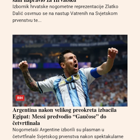
Izbornik hrvatske nogometne reprezentacije Zlatko
Dalić osvrnuo se na nastup Vatrenih na Svjetskom
prvenstvu te...
BIH
Argentina nakon velikog preokreta izbacila
Egipat: Messi predvodio “Gaučose” do
četvrtfinala
Nogometaši Argentine izborili su plasman u
četvrtfinale Svjetskog prvenstva nakon spektakularne