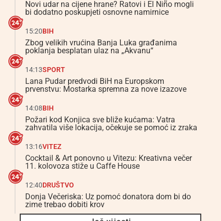
Novi udar na cijene hrane? Ratovi i El Niño mogli
bi dodatno poskupjeti osnovne namirnice
15:20
BIH
Zbog velikih vrućina Banja Luka građanima
poklanja besplatan ulaz na „Akvanu“
14:13
SPORT
Lana Pudar predvodi BiH na Europskom
prvenstvu: Mostarka spremna za nove izazove
14:08
BIH
Požari kod Konjica sve bliže kućama: Vatra
zahvatila više lokacija, očekuje se pomoć iz zraka
13:16
VITEZ
Cocktail & Art ponovno u Vitezu: Kreativna večer
11. kolovoza stiže u Caffe House
12:40
DRUŠTVO
Donja Večeriska: Uz pomoć donatora dom bi do
zime trebao dobiti krov