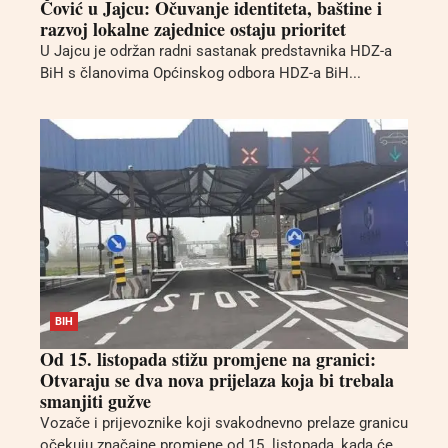
Čović u Jajcu: Očuvanje identiteta, baštine i
razvoj lokalne zajednice ostaju prioritet
U Jajcu je održan radni sastanak predstavnika HDZ-a
BiH s članovima Općinskog odbora HDZ-a BiH...
BIH
Od 15. listopada stižu promjene na granici:
Otvaraju se dva nova prijelaza koja bi trebala
smanjiti gužve
Vozače i prijevoznike koji svakodnevno prelaze granicu
očekuju značajne promjene od 15. listopada, kada će...