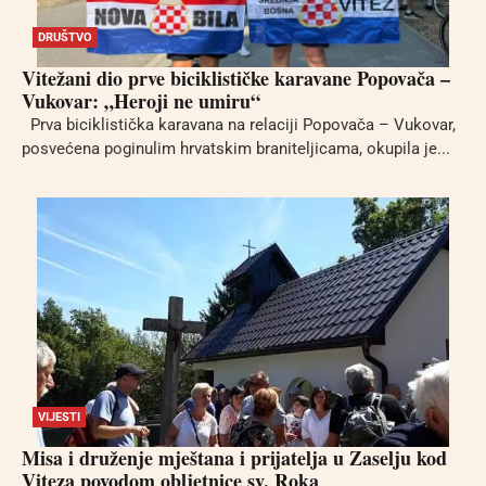
DRUŠTVO
Vitežani dio prve biciklističke karavane Popovača –
Vukovar: „Heroji ne umiru“
Prva biciklistička karavana na relaciji Popovača – Vukovar,
posvećena poginulim hrvatskim braniteljicama, okupila je...
VIJESTI
Misa i druženje mještana i prijatelja u Zaselju kod
Viteza povodom obljetnice sv. Roka