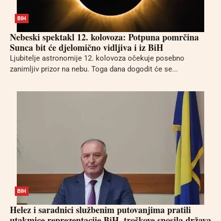
BIH
Nebeski spektakl 12. kolovoza: Potpuna pomrčina
Sunca bit će djelomično vidljiva i iz BiH
Ljubitelje astronomije 12. kolovoza očekuje posebno
zanimljiv prizor na nebu. Toga dana dogodit će se...
BIH
Helez i saradnici službenim putovanjima pratili
utakmice reprezentacije BiH, troškove snosila država