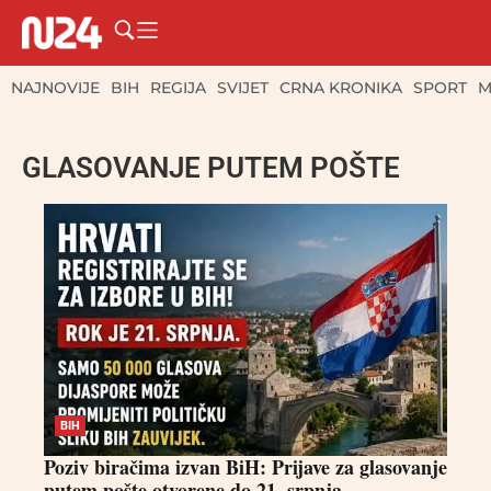
NAJNOVIJE
BIH
REGIJA
SVIJET
CRNA KRONIKA
SPORT
M
GLASOVANJE PUTEM POŠTE
BIH
Poziv biračima izvan BiH: Prijave za glasovanje
putem pošte otvorene do 21. srpnja