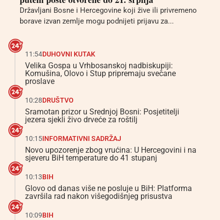
Državljani Bosne i Hercegovine koji žive ili privremeno
borave izvan zemlje mogu podnijeti prijavu za...
11:54
DUHOVNI KUTAK
Velika Gospa u Vrhbosanskoj nadbiskupiji:
Komušina, Olovo i Stup pripremaju svečane
proslave
10:28
DRUŠTVO
Sramotan prizor u Srednjoj Bosni: Posjetitelji
jezera sjekli živo drveće za roštilj
10:15
INFORMATIVNI SADRŽAJ
Novo upozorenje zbog vrućina: U Hercegovini i na
sjeveru BiH temperature do 41 stupanj
10:13
BIH
Glovo od danas više ne posluje u BiH: Platforma
završila rad nakon višegodišnjeg prisustva
10:09
BIH