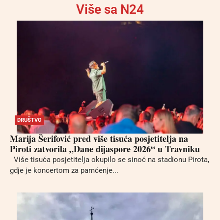
Više sa N24
DRUŠTVO
Marija Šerifović pred više tisuća posjetitelja na
Piroti zatvorila „Dane dijaspore 2026“ u Travniku
Više tisuća posjetitelja okupilo se sinoć na stadionu Pirota,
gdje je koncertom za pamćenje...