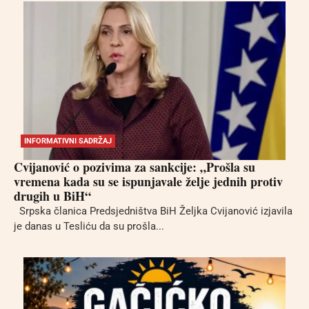
INFORMATIVNI SADRŽAJ
Cvijanović o pozivima za sankcije: „Prošla su
vremena kada su se ispunjavale želje jednih protiv
drugih u BiH“
Srpska članica Predsjedništva BiH Željka Cvijanović izjavila
je danas u Tesliću da su prošla...