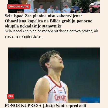
DUHOVNI KUTAK
Sela ispod Zec planine nisu zaboravljena:
Obnovljena kapelica na Bilića groblju ponovno
okupila nekadašnje stanovnike
Sela ispod Zec planine možda su danas gotovo prazna, ali
sjećanje na njih i dalje...
BIH
PONOS KUPRESA | Josip Santro predvodi