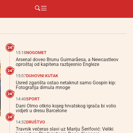
15:18
NOGOMET
Arsenal doveo Brunu Guimarãesa, a Newcastleov
oproštaj od kapitena razbjesnio Engleze
15:07
DUHOVNI KUTAK
Usred zgarišta ostao netaknut samo Gospin kip:
Fotografija dirnula mnoge
14:40
SPORT
Dani Olmo otkrio kojeg hrvatskog igrača bi volio
vidjeti u dresu Barcelone
14:32
DRUŠTVO
Travnik večeras slavi uz Mariju Šerifović: Veliki