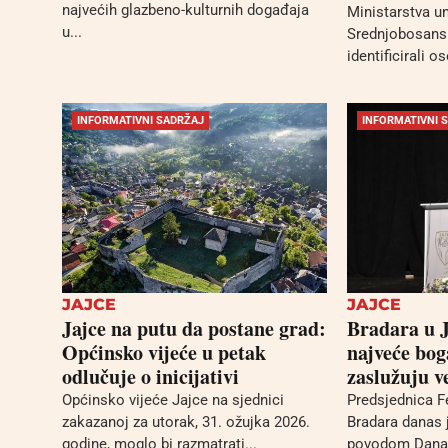
najvećih glazbeno-kulturnih događaja
Ministarstva u
u...
Srednjobosans
identificirali 
INFORMATIVNI SADRŽAJ
INFORMATIVNI 
JAJCE
JAJCE
Jajce na putu da postane grad:
Bradara u J
Općinsko vijeće u petak
najveće bog
odlučuje o inicijativi
zaslužuju v
Općinsko vijeće Jajce na sjednici
Predsjednica Fe
zakazanoj za utorak, 31. ožujka 2026.
Bradara danas j
godine, moglo bi razmatrati...
povodom Dana o