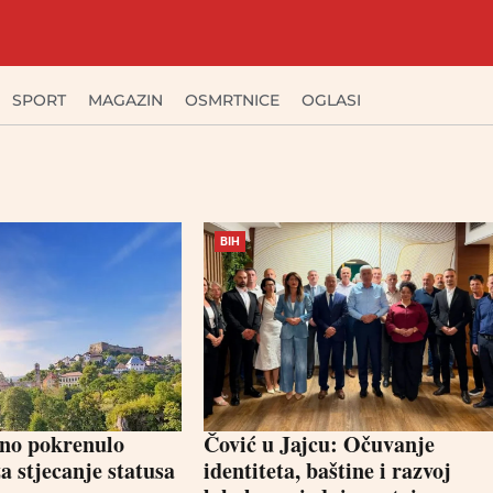
SPORT
MAGAZIN
OSMRTNICE
OGLASI
BIH
vno pokrenulo
Čović u Jajcu: Očuvanje
za stjecanje statusa
identiteta, baštine i razvoj