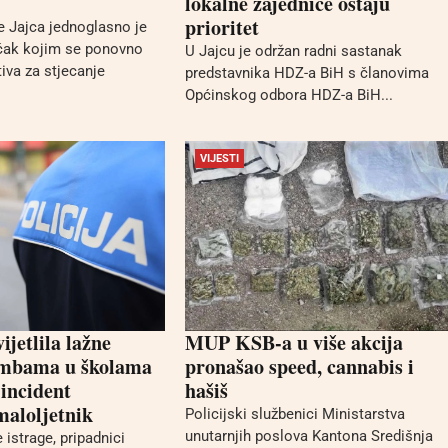
lokalne zajednice ostaju
prioritet
e Jajca jednoglasno je
učak kojim se ponovno
U Jajcu je održan radni sastanak
tiva za stjecanje
predstavnika HDZ-a BiH s članovima
Općinskog odbora HDZ-a BiH...
VIJESTI
vijetlila lažne
MUP KSB-a u više akcija
ombama u školama
pronašao speed, cannabis i
 incident
hašiš
maloljetnik
Policijski službenici Ministarstva
unutarnjih poslova Kantona Središnja
istrage, pripadnici