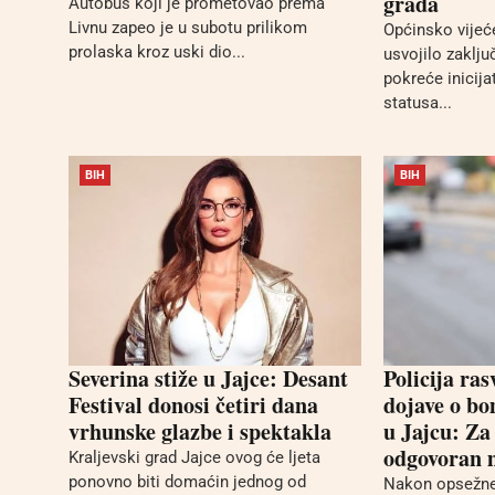
grada
Autobus koji je prometovao prema
Livnu zapeo je u subotu prilikom
Općinsko vijeć
prolaska kroz uski dio...
usvojilo zaklj
pokreće inicija
statusa...
BIH
BIH
Severina stiže u Jajce: Desant
Policija ras
Festival donosi četiri dana
dojave o b
vrhunske glazbe i spektakla
u Jajcu: Za
odgovoran 
Kraljevski grad Jajce ovog će ljeta
ponovno biti domaćin jednog od
Nakon opsežne 