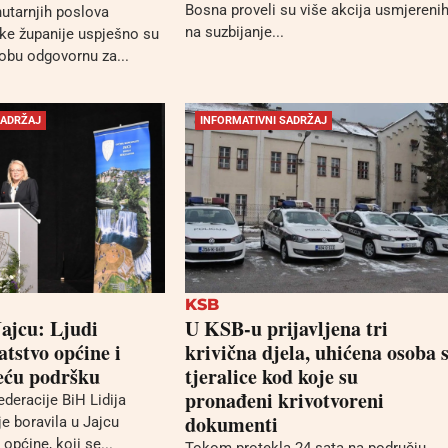
Bosna proveli su više akcija usmjereni
nutarnjih poslova
na suzbijanje...
ke županije uspješno su
osobu odgovornu za...
SADRŽAJ
INFORMATIVNI SADRŽAJ
KSB
ajcu: Ljudi
U KSB-u prijavljena tri
atstvo općine i
krivična djela, uhićena osoba 
eću podršku
tjeralice kod koje su
pronađeni krivotvoreni
deracije BiH Lidija
dokumenti
e boravila u Jajcu
pćine, koji se...
Tokom protekla 24 sata na području