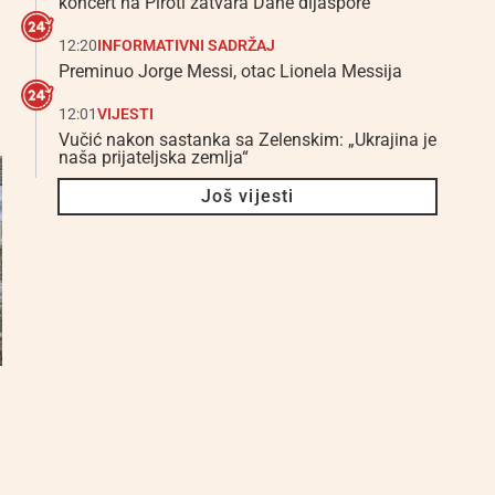
koncert na Piroti zatvara Dane dijaspore
12:20
INFORMATIVNI SADRŽAJ
Preminuo Jorge Messi, otac Lionela Messija
12:01
VIJESTI
Vučić nakon sastanka sa Zelenskim: „Ukrajina je
naša prijateljska zemlja“
Još vijesti