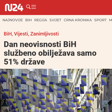
NAJNOVIJE
BIH
REGIJA
SVIJET
CRNA KRONIKA
SPORT
M
BiH
,
Vijesti
,
Zanimljivosti
Dan neovisnosti BiH
službeno obilježava samo
51% države