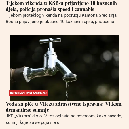
Tijekom vikenda u KSB-u prijavljeno 10 kaznenih
djela, policija pronašla speed i cannabis
Tijekom proteklog vikenda na području Kantona Središnja
Bosna prijavljeno je ukupno 10 kaznenih djela, priopćeno...
INFORMATIVNI SADRŽAJ
Voda za piće u Vitezu zdravstveno ispravna: Vitkom
demantirao sumnje
JKP „Vitkom“ d.o.o. Vitez oglasio se povodom, kako navode,
sumnji koje su se pojavile u...