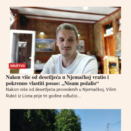
DRUŠTVO
Nakon više od desetljeća u Njemačkoj vratio i
pokrenuo vlastiti posao: „Nisam požalio“
Nakon više od desetljeća provedenih u Njemačkoj, Vilim
Rubić iz Livna prije tri godine odlučio...