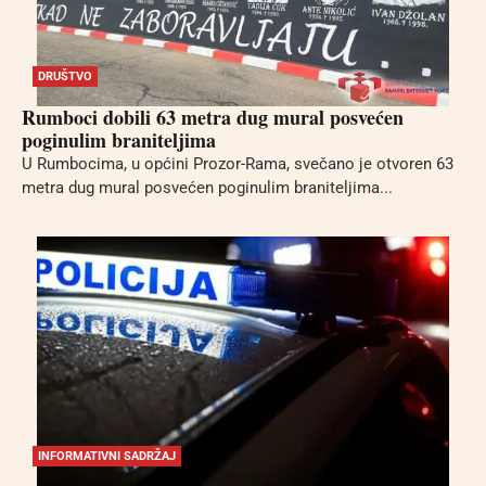
DRUŠTVO
Rumboci dobili 63 metra dug mural posvećen
poginulim braniteljima
U Rumbocima, u općini Prozor-Rama, svečano je otvoren 63
metra dug mural posvećen poginulim braniteljima...
INFORMATIVNI SADRŽAJ