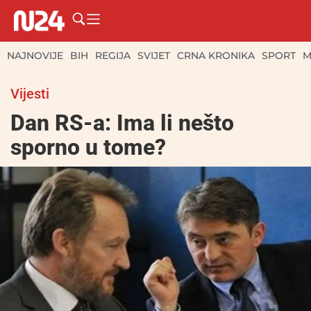
NAJNOVIJE
BIH
REGIJA
SVIJET
CRNA KRONIKA
SPORT
M
Vijesti
Dan RS-a: Ima li nešto
sporno u tome?