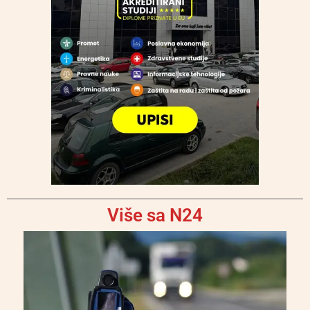
Više sa N24