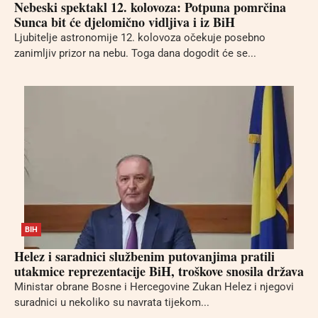
Nebeski spektakl 12. kolovoza: Potpuna pomrčina
Sunca bit će djelomično vidljiva i iz BiH
Ljubitelje astronomije 12. kolovoza očekuje posebno
zanimljiv prizor na nebu. Toga dana dogodit će se...
BIH
Helez i saradnici službenim putovanjima pratili
utakmice reprezentacije BiH, troškove snosila država
Ministar obrane Bosne i Hercegovine Zukan Helez i njegovi
suradnici u nekoliko su navrata tijekom...