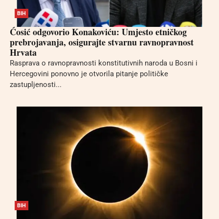
BIH
Ćosić odgovorio Konakoviću: Umjesto etničkog
prebrojavanja, osigurajte stvarnu ravnopravnost
Hrvata
Rasprava o ravnopravnosti konstitutivnih naroda u Bosni i
Hercegovini ponovno je otvorila pitanje političke
zastupljenosti...
BIH