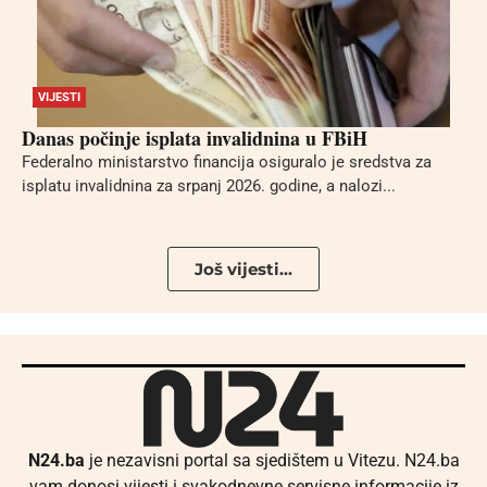
VIJESTI
Danas počinje isplata invalidnina u FBiH
Federalno ministarstvo financija osiguralo je sredstva za
isplatu invalidnina za srpanj 2026. godine, a nalozi...
Još vijesti...
N24.ba
je nezavisni portal sa sjedištem u Vitezu. N24.ba
vam donosi vijesti i svakodnevne servisne informacije iz