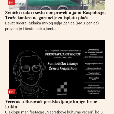
BIH
Zenički rudari šestu noć proveli u jami Raspotočje:
Traže konkretne garancije za isplatu plaća
Devet rudara Rudnika mrkog uglja Zenica (RMU Zenica)
provelo je i šestu noć u jami...
BIH
Večeras u Busovači predstavljanje knjige Irene
Lukin
U sklopu manifestacije „Napretkove kulturne večeri“, koju