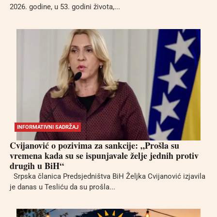
2026. godine, u 53. godini života,...
INFORMATIVNI SADRŽAJ
Cvijanović o pozivima za sankcije: „Prošla su
vremena kada su se ispunjavale želje jednih protiv
drugih u BiH“
Srpska članica Predsjedništva BiH Željka Cvijanović izjavila
je danas u Tesliću da su prošla...