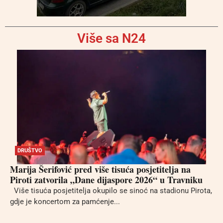
Više sa N24
DRUŠTVO
Marija Šerifović pred više tisuća posjetitelja na
Piroti zatvorila „Dane dijaspore 2026“ u Travniku
Više tisuća posjetitelja okupilo se sinoć na stadionu Pirota,
gdje je koncertom za pamćenje...