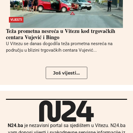
VIJESTI
Teža prometna nesreća u Vitezu kod trgovačkih
centara Vujević i Bingo
U Vitezu se danas dogodila teža prometna nesreća na
području u blizini trgovačkih centara Vujević...
Još vijesti...
N24.ba
je nezavisni portal sa sjedištem u Vitezu. N24.ba
vam donosi vijesti i svakodnevne servisne informacije iz