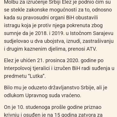
Molbu za izručenje Srbiji Elez je podnio čim su
se stekle zakonske mogućnosti za to, odnosno
kada su pravosudni organi BiH obustavili
istragu koja je protiv njega pokrenuta zbog
sumnje da je 2018. i 2019. u Istočnom Sarajevu
sudjelovao u dva ubojstva, iznudi, zastrašivanju
i drugim kaznenim djelima, prenosi ATV.
Elez je uhićen 21. prosinca 2020. godine po
Interpolovoj tjeralici i izručen BiH radi suđenja u
predmetu “Lutka”.
Bilo mu je oduzeto državljanstvo Srbije, ali je
odlukom Upravnog suda vraćeno.
On je 10. studenoga prošle godine priznao
krivnju i osuđen je na 15 godina zatvora za