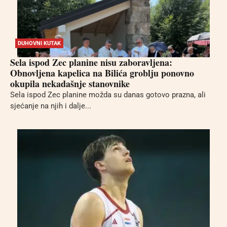
DUHOVNI KUTAK
Sela ispod Zec planine nisu zaboravljena:
Obnovljena kapelica na Bilića groblju ponovno
okupila nekadašnje stanovnike
Sela ispod Zec planine možda su danas gotovo prazna, ali
sjećanje na njih i dalje...