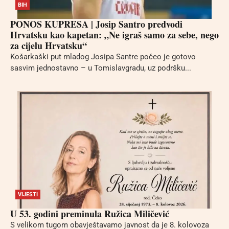
BIH
PONOS KUPRESA | Josip Santro predvodi
Hrvatsku kao kapetan: „Ne igraš samo za sebe, nego
za cijelu Hrvatsku“
Košarkaški put mladog Josipa Santre počeo je gotovo
sasvim jednostavno – u Tomislavgradu, uz podršku...
VIJESTI
U 53. godini preminula Ružica Miličević
S velikom tugom obavještavamo javnost da je 8. kolovoza