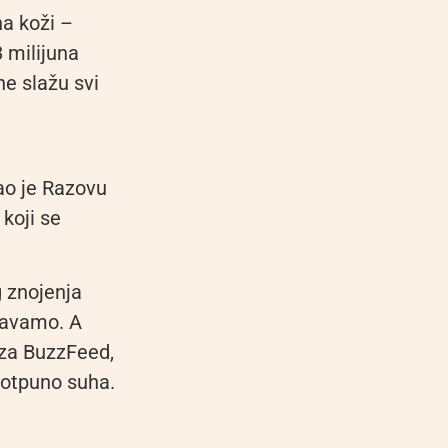
na koži –
8 milijuna
ne slažu svi
ao je Razovu
 koji se
g znojenja
spavamo. A
e za BuzzFeed,
 potpuno suha.