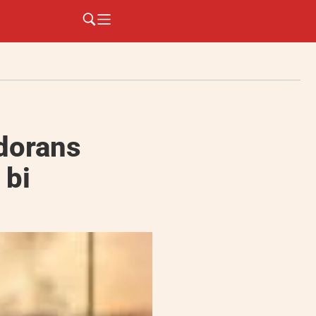
odorans
 bi