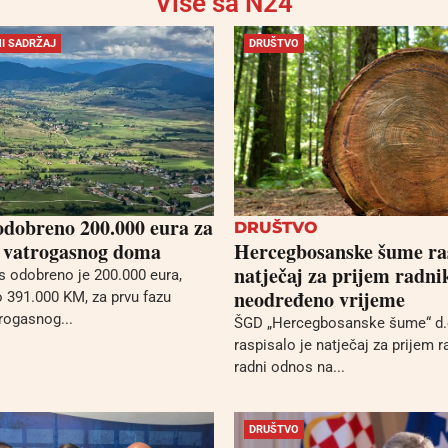
Više sa N24
I SADRŽAJ
DRUŠTVO
dobreno 200.000 eura za
DRUŠTVO
 vatrogasnog doma
Hercegbosanske šume ra
natječaj za prijem radni
s odobreno je 200.000 eura,
neodređeno vrijeme
391.000 KM, za prvu fazu
trogasnog...
ŠGD „Hercegbosanske šume“ d.
raspisalo je natječaj za prijem r
radni odnos na...
DRUŠTVO