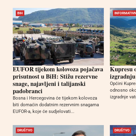
BIH
INFORMATIVN
EUFOR tijekom kolovoza pojačava
Kupresu o
prisutnost u BiH: Stižu rezervne
izgradnju
snage, najavljeni i talijanski
Općini Kupre
padobranci
odnosno oko 
izgradnje va
Bosna i Hercegovina će tijekom kolovoza
biti domaćin dodatnim rezervnim snagama
EUFOR-a, koje će sudjelovati...
DRUŠTVO
DRUŠTVO