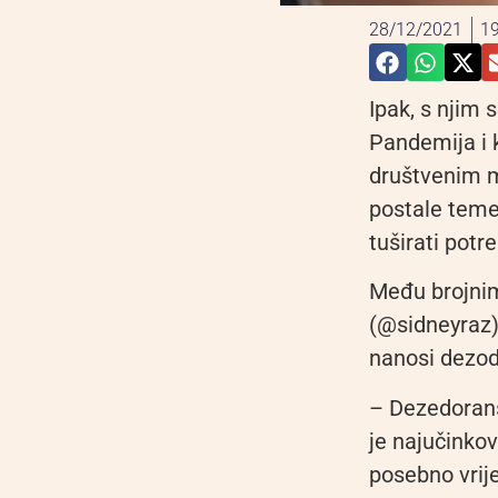
28/12/2021
19
Ipak, s njim 
Pandemija i 
društvenim 
postale teme 
tuširati potr
Među brojnim
(@sidneyraz) 
nanosi dezod
– Dezedorans
je najučinkov
posebno vrije