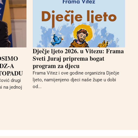
Dječje ljeto 2026. u Vitezu: Frama
OSIMO
Sveti Juraj priprema bogat
DZ-A
program za djecu
STOPADU
Frama Vitez i ove godine organizira Dječje
ljeto, namijenjeno djeci naše župe u dobi
ović drugi
od...
i na jednoj