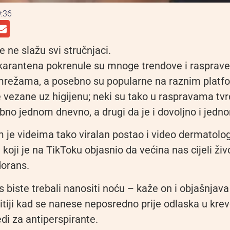
:36
se ne slažu svi stručnjaci.
karantena pokrenule su mnoge trendove i rasprave
mrežama, a posebno su popularne na raznim plat
vezane uz higijenu; neki su tako u raspravama tvrd
ebno jednom dnevno, a drugi da je i dovoljno i jed
 je videima tako viralan postao i video dermatolo
koji je na TikToku objasnio da većina nas cijeli ži
orans.
 biste trebali nanositi noću – kaže on i objašnjava
itiji kad se nanese neposredno prije odlaska u krev
di za antiperspirante.