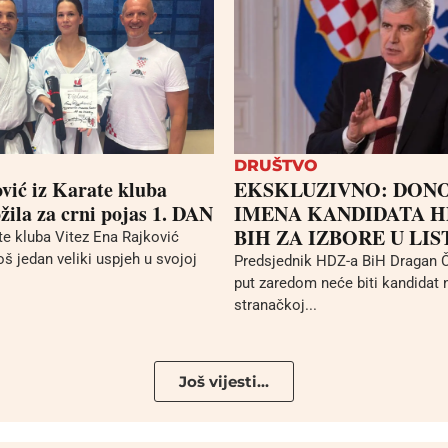
DRUŠTVO
vić iz Karate kluba
EKSKLUZIVNO: DON
žila za crni pojas 1. DAN
IMENA KANDIDATA H
BIH ZA IZBORE U LI
te kluba Vitez Ena Rajković
još jedan veliki uspjeh u svojoj
Predsjednik HDZ-a BiH Dragan Č
put zaredom neće biti kandidat n
stranačkoj...
Još vijesti...