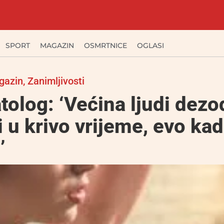
SPORT
MAGAZIN
OSMRTNICE
OGLASI
gazin
,
Zanimljivosti
olog: ‘Većina ljudi dez
 u krivo vrijeme, evo kad
’