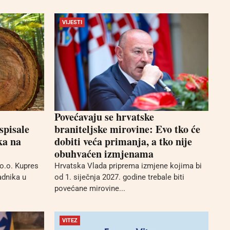
VIJESTI
Povećavaju se hrvatske
spisale
braniteljske mirovine: Evo tko će
ka na
dobiti veća primanja, a tko nije
obuhvaćen izmjenama
o.o. Kupres
Hrvatska Vlada priprema izmjene kojima bi
adnika u
od 1. siječnja 2027. godine trebale biti
povećane mirovine...
VITEZ