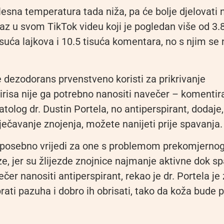
lesna temperatura tada niža, pa će bolje djelovati 
Raz u svom TikTok videu koji je pogledan više od 3.
isuća lajkova i 10.5 tisuća komentara, no s njim se 
e dezodorans prvenstveno koristi za prikrivanje
risa nije ga potrebno nanositi navečer – komentir
tolog dr. Dustin Portela, no antiperspirant, dodaje,
rječavanje znojenja, možete nanijeti prije spavanja.
n, posebno vrijedi za one s problemom prekomjerno
oze, jer su žlijezde znojnice najmanje aktivne dok 
čer nanositi antiperspirant, rekao je dr. Portela j
prati pazuha i dobro ih obrisati, tako da koža bude