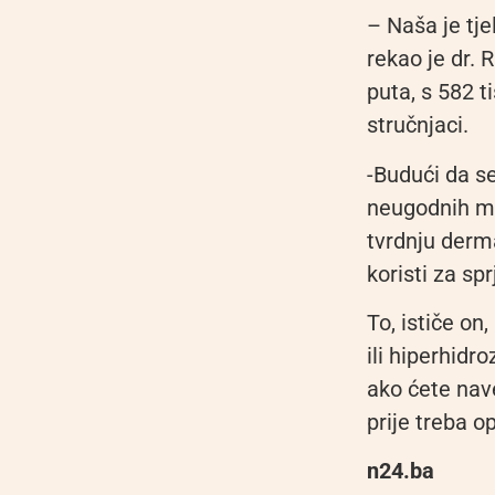
– Naša je tje
rekao je dr. 
puta, s 582 t
stručnjaci.
-Budući da s
neugodnih mi
tvrdnju derma
koristi za sp
To, ističe o
ili hiperhidr
ako ćete nave
prije treba o
n24.ba