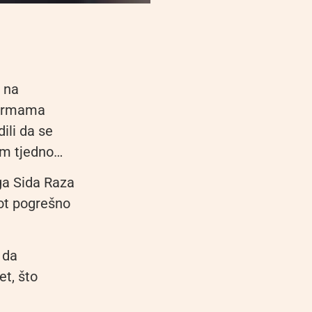
 na
formama
ili da se
nom tjedno…
ga Sida Raza
vot pogrešno
 da
et, što