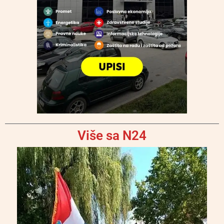
Više sa N24