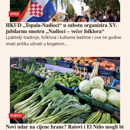
VITEZ
HKUD „Topala-Nadioci“ u subotu organizira XV.
jubilarnu smotru „Nadioci – večer folklora“
Ljubitelji tradicije, folklora i kulturne baštine i ove će godine
imati priliku uživati u bogatom...
VIJESTI
Novi udar na cijene hrane? Ratovi i El Niño mogli bi