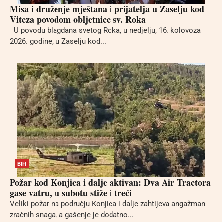
Misa i druženje mještana i prijatelja u Zaselju kod
Viteza povodom obljetnice sv. Roka
U povodu blagdana svetog Roka, u nedjelju, 16. kolovoza
2026. godine, u Zaselju kod...
BIH
Požar kod Konjica i dalje aktivan: Dva Air Tractora
gase vatru, u subotu stiže i treći
Veliki požar na području Konjica i dalje zahtijeva angažman
zračnih snaga, a gašenje je dodatno...