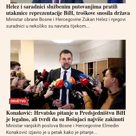
Helez i saradnici službenim putovanjima pratili
utakmice reprezentacije BiH, troškove snosila država
Ministar obrane Bosne i Hercegovine Zukan Helez i njegovi
suradnici u nekoliko su navrata tijekom...
DRUŠTVO
Konaković: Hrvatsko pitanje u Predsjedništvu BiH
je legalno, ali tvrdi da su Bošnjaci najviše zakinuti
Ministar vanjskih poslova Bosne i Hercegovine Elmedin
Konaković izjavio je u petak kako je pitanje...