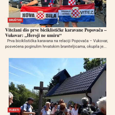
DRUŠTVO
Vitežani dio prve biciklističke karavane Popovača –
Vukovar: „Heroji ne umiru“
Prva biciklistička karavana na relaciji Popovača – Vukovar,
posvećena poginulim hrvatskim braniteljicama, okupila je...
VIJESTI