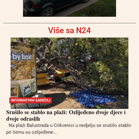
Više sa N24
INFORMATIVNI SADRŽAJ
Srušilo se stablo na plaži: Ozlijeđeno dvoje djece i
dvoje odraslih
Na plaži Balustrada u Crikvenici u nedjelju se srušilo stablo
pri čemu su ozlijeđene...