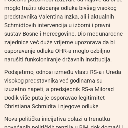
moglo tražiti ukidanje odluka bivšeg visokog
predstavnika Valentina Inzka, ali i aktualnih
Schmidtovih intervencija u izborni i pravni
sustav Bosne i Hercegovine. Dio međunarodne
zajednice već duže vrijeme upozorava da bi
osporavanje odluka OHR-a moglo ozbiljno
narušiti funkcioniranje državnih institucija.
Podsjetimo, odnosi između vlasti RS-a i Ureda
visokog predstavnika već godinama su
izuzetno napeti, a predsjednik RS-a Milorad
Dodik više puta je osporavao legitimitet
Christiana Schmidta i njegove odluke.
Nova politička inicijativa dolazi u trenutku
povećanih političkih tenzija u BiH, dok domaći i