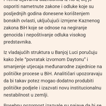
osporiti nametnute zakone i odluke koje su
posljednjih godina donesene korištenjem
bonskih ovlasti, uključujući izmjene Kaznenog
zakona BiH koje se odnose na negiranje
genocida i nepoštivanje odluka visokog
predstavnika.
Iz vladajućih struktura u Banjoj Luci poručuju
kako žele “povratak izvornom Daytonu” i
smanjenje utjecaja međunarodne zajednice na
političke procese u BiH. Analitičari upozoravaju
da bi takav potez mogao dodatno produbiti
političke podjele i izazvati novu institucionalnu
nestabilnost u zemlji.
Posebnu pozornost izazvale su najave da bi se