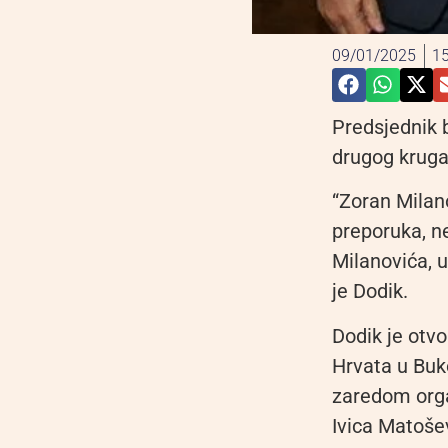
09/01/2025
15
Predsjednik 
drugog kruga
“Zoran Milano
preporuka, n
Milanovića, u
je Dodik.
Dodik je otv
Hrvata u Buk
zaredom orga
Ivica Matoše