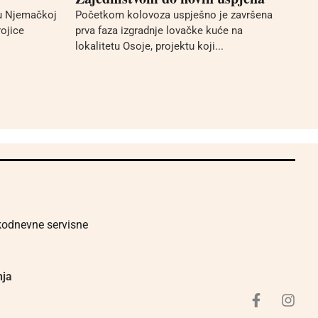
 u Njemačkoj
Početkom kolovoza uspješno je završena
rojice
prva faza izgradnje lovačke kuće na
lokalitetu Osoje, projektu koji...
akodnevne servisne
nja