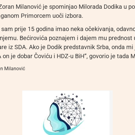
Zoran Milanović je spominjao Milorada Dodika u po
aganom Primorcem uoči izbora.
sam prije 15 godina imao neka očekivanja, odavn
 njemu. Bećirovića poznajem i dajem mu prednost
are iz SDA. Ako je Dodik predstavnik Srba, onda mi j
 on je dobar Čoviću i HDZ-u BiH”, govorio je tada M
n Milanović