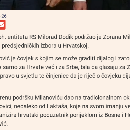
:26
bh. entiteta RS Milorad Dodik podržao je Zorana Mi
 predsjedničkih izbora u Hrvatskoj.
vić je čovjek s kojim se može graditi dijalog i zato
e samo za Hrvate već i za Srbe, bila da glasaju za 
pravo u svjetlu te činjenice da je riječ o čovjeku dij
orenu podršku Milanoviću dao na tradicionalnom ok
ovici, nedaleko od Laktaša, koje na svom imanju v
nizira hrvatski poduzetnik porijeklom iz Bosne i 
vić.