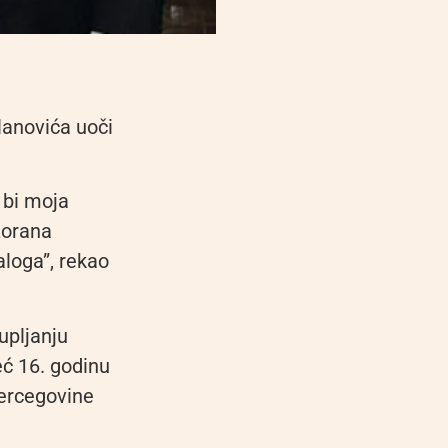
lanovića uoči
 bi moja
Zorana
aloga”, rekao
upljanju
eć 16. godinu
Hercegovine