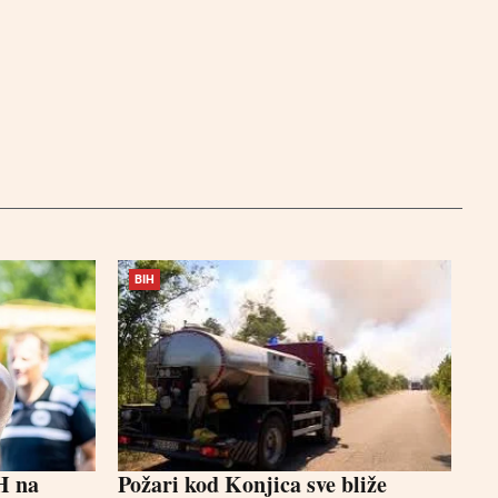
BIH
H na
Požari kod Konjica sve bliže