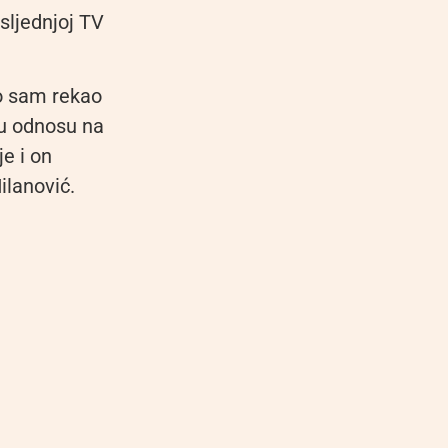
sljednjoj TV
o sam rekao
 u odnosu na
e i on
ilanović.