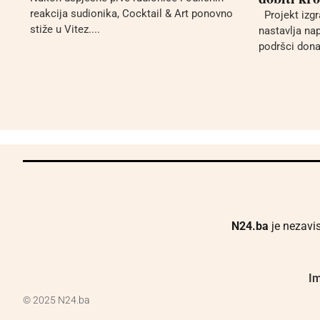
reakcija sudionika, Cocktail & Art ponovno
Projekt izgr
stiže u Vitez....
nastavlja nap
podršci donat
N24.ba
je nezavis
Im
© 2025 N24.ba