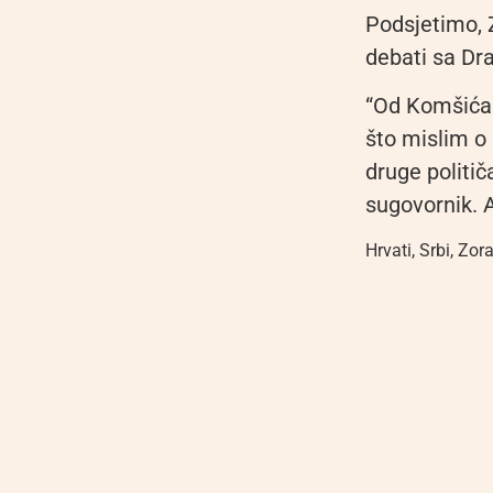
Podsjetimo, 
debati sa Dr
“Od Komšića 
što mislim o
druge politič
sugovornik. A
Hrvati
,
Srbi
,
Zora