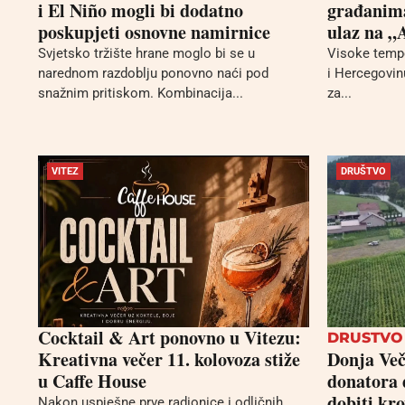
i El Niño mogli bi dodatno
građanima
poskupjeti osnovne namirnice
ulaz na 
Svjetsko tržište hrane moglo bi se u
Visoke tempe
narednom razdoblju ponovno naći pod
i Hercegovinu
snažnim pritiskom. Kombinacija...
za...
VITEZ
DRUŠTVO
Cocktail & Art ponovno u Vitezu:
DRUSTVO
Kreativna večer 11. kolovoza stiže
Donja Več
u Caffe House
donatora 
dobiti kr
Nakon uspješne prve radionice i odličnih