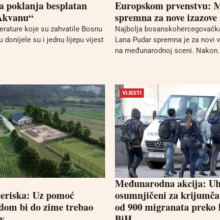
 poklanja besplatan
Europskom prvenstvu: 
„Akvanu“
spremna za nove izazove
rature koje su zahvatile Bosnu
Najbolja bosanskohercegovačka
 donijele su i jednu lijepu vijest
Lana Pudar spremna je za novi v
na međunarodnoj sceni. Nakon..
VIJESTI
Međunarodna akcija: Uh
eriska: Uz pomoć
osumnjičeni za krijumča
dom bi do zime trebao
od 900 migranata preko 
ov
BiH