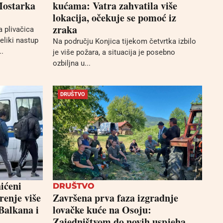
Mostarka
kućama: Vatra zahvatila više
lokacija, očekuje se pomoć iz
zraka
 plivačica
eliki nastup
Na području Konjica tijekom četvrtka izbilo
.
je više požara, a situacija je posebno
ozbiljna u...
DRUŠTVO
ićeni
DRUŠTVO
renje više
Završena prva faza izgradnje
Balkana i
lovačke kuće na Osoju:
Zajedništvom do novih uspjeha