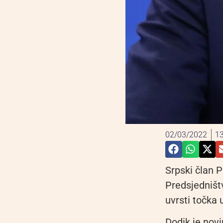
02/03/2022
13
Srpski član 
Predsjedništv
uvrsti točka 
Dodik je novi