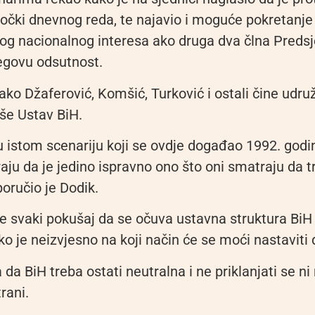
točki dnevnog reda, te najavio i moguće pokretan
lnog nacionalnog interesa ako druga dva člna Preds
egovu odsutnost.
ako Džaferović, Komšić, Turković i ostali čine udru
rše Ustav BiH.
 u istom scenariju koji se ovdje događao 1992. god
ju da je jedino ispravno ono što oni smatraju da tr
oručio je Dodik.
je svaki pokušaj da se očuva ustavna struktura Bi
ko je neizvjesno na koji način će se moći nastaviti 
da BiH treba ostati neutralna i ne priklanjati se ni 
rani.