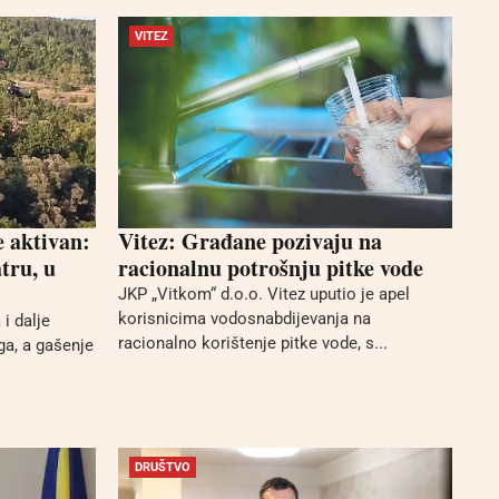
VITEZ
e aktivan:
Vitez: Građane pozivaju na
tru, u
racionalnu potrošnju pitke vode
JKP „Vitkom“ d.o.o. Vitez uputio je apel
korisnicima vodosnabdijevanja na
i dalje
racionalno korištenje pitke vode, s...
ga, a gašenje
DRUŠTVO