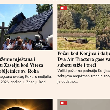
BIH
Požar kod Konjica i dalj
uženje mještana i
Dva Air Tractora gase va
 u Zaselju kod Viteza
subotu stiže i treći
bljetnice sv. Roka
Veliki požar na području Konjica 
zahtijeva angažman zračnih sna
gdana svetog Roka, u nedjelju,
je dodatno...
2026. godine, u Zaselju kod...
BIH