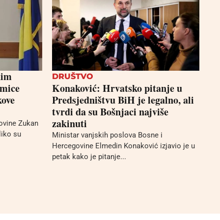
nim
DRUŠTVO
kmice
Konaković: Hrvatsko pitanje u
kove
Predsjedništvu BiH je legalno, ali
tvrdi da su Bošnjaci najviše
zakinuti
ovine Zukan
liko su
Ministar vanjskih poslova Bosne i
Hercegovine Elmedin Konaković izjavio je u
petak kako je pitanje...