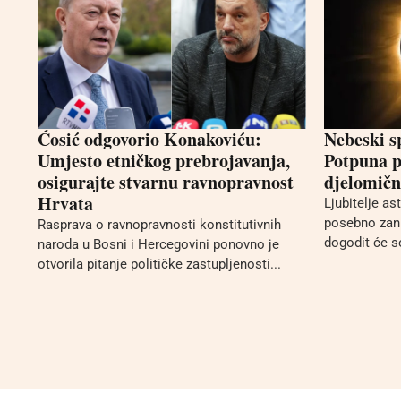
Ćosić odgovorio Konakoviću:
Nebeski s
Umjesto etničkog prebrojavanja,
Potpuna p
osigurajte stvarnu ravnopravnost
djelomično
Hrvata
Ljubitelje a
posebno zani
Rasprava o ravnopravnosti konstitutivnih
dogodit će se
naroda u Bosni i Hercegovini ponovno je
otvorila pitanje političke zastupljenosti...