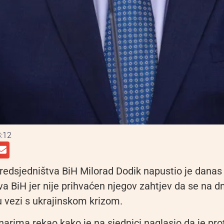
:12
Predsjedništva BiH Milorad Dodik napustio je danas
a BiH jer nije prihvaćen njegov zahtjev da se na d
u vezi s ukrajinskom krizom.
narima rekao kako je na sjednici naglasio da je prot