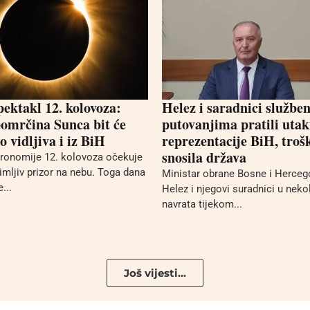
pektakl 12. kolovoza:
Helez i saradnici službe
omrčina Sunca bit će
putovanjima pratili uta
 vidljiva i iz BiH
reprezentacije BiH, troš
snosila država
stronomije 12. kolovoza očekuje
mljiv prizor na nebu. Toga dana
Ministar obrane Bosne i Herceg
...
Helez i njegovi suradnici u neko
navrata tijekom...
Još vijesti...