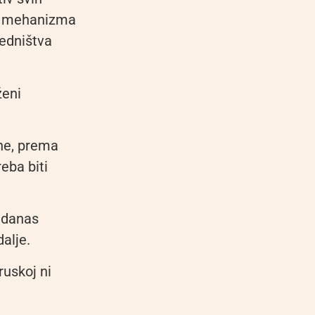
je mehanizma
jedništva
ženi
ine, prema
eba biti
H danas
dalje.
ruskoj ni