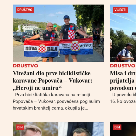
DRUŠTVO
VIJESTI
DRUSTVO
DRUSTVO
Vitežani dio prve biciklističke
Misa i dr
karavane Popovača – Vukovar:
prijatelja
„Heroji ne umiru“
povodom o
Prva biciklistička karavana na relaciji
U povodu bla
Popovača – Vukovar, posvećena poginulim
16. kolovoza 
hrvatskim braniteljicama, okupila je...
BIH
BIH