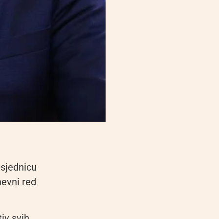
 sjednicu
nevni red
iv svih