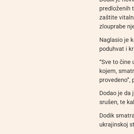
predloženih 
zaštite vita
zlouprabe nj
Naglasio je k
poduhvat i k
“Sve to čine
kojem, smatra
provedeno”, p
Dodao je da 
srušen, te ka
Dodik smatra 
ukrajinskoj st