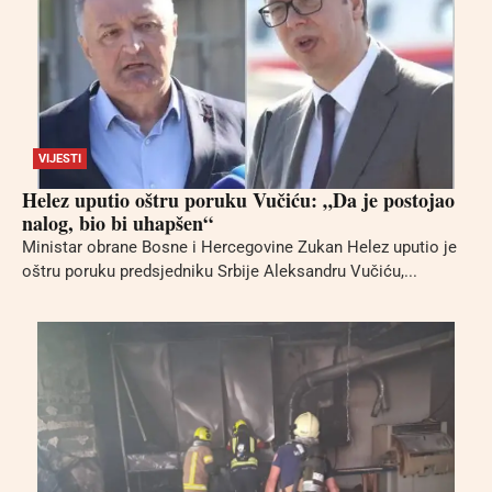
VIJESTI
Helez uputio oštru poruku Vučiću: „Da je postojao
nalog, bio bi uhapšen“
Ministar obrane Bosne i Hercegovine Zukan Helez uputio je
oštru poruku predsjedniku Srbije Aleksandru Vučiću,...