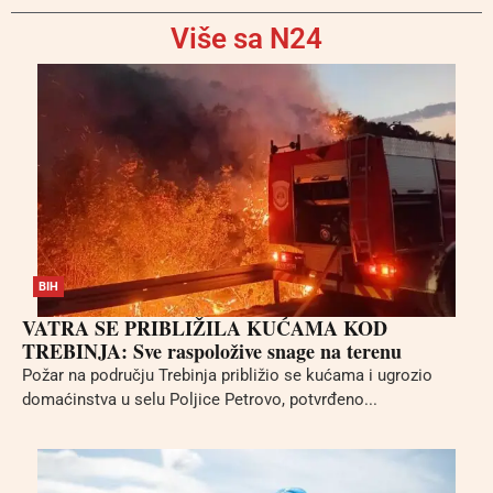
Više sa N24
BIH
VATRA SE PRIBLIŽILA KUĆAMA KOD
TREBINJA: Sve raspoložive snage na terenu
Požar na području Trebinja približio se kućama i ugrozio
domaćinstva u selu Poljice Petrovo, potvrđeno...