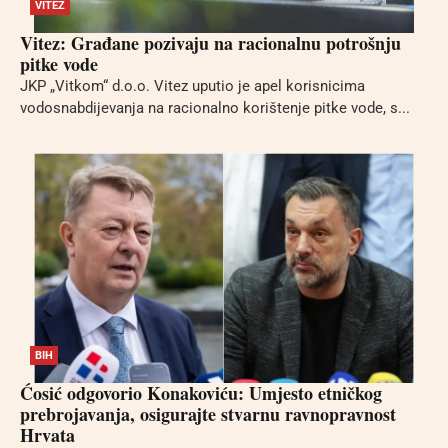
VITEZ
Vitez: Građane pozivaju na racionalnu potrošnju
pitke vode
JKP „Vitkom“ d.o.o. Vitez uputio je apel korisnicima
vodosnabdijevanja na racionalno korištenje pitke vode, s...
BIH
Ćosić odgovorio Konakoviću: Umjesto etničkog
prebrojavanja, osigurajte stvarnu ravnopravnost
Hrvata