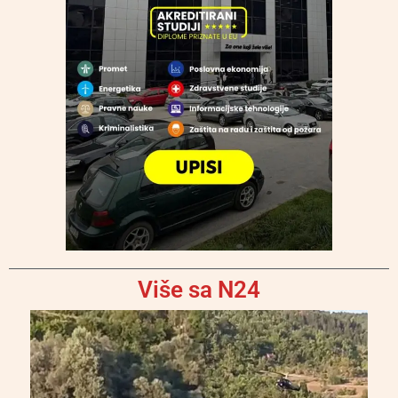
Više sa N24