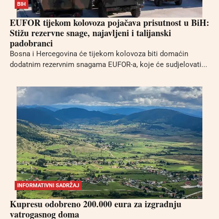
BIH
EUFOR tijekom kolovoza pojačava prisutnost u BiH:
Stižu rezervne snage, najavljeni i talijanski
padobranci
Bosna i Hercegovina će tijekom kolovoza biti domaćin
dodatnim rezervnim snagama EUFOR-a, koje će sudjelovati...
INFORMATIVNI SADRŽAJ
Kupresu odobreno 200.000 eura za izgradnju
vatrogasnog doma