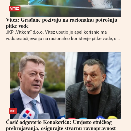
VITEZ
Vitez: Građane pozivaju na racionalnu potrošnju
pitke vode
JKP „Vitkom“ d.o.o. Vitez uputio je apel korisnicima
vodosnabdijevanja na racionalno korištenje pitke vode, s...
BIH
Ćosić odgovorio Konakoviću: Umjesto etničkog
prebrojavanja, osigurajte stvarnu ravnopravnost