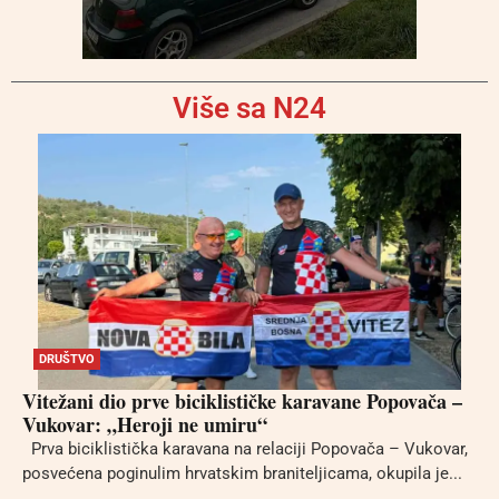
Više sa N24
DRUŠTVO
Vitežani dio prve biciklističke karavane Popovača –
Vukovar: „Heroji ne umiru“
Prva biciklistička karavana na relaciji Popovača – Vukovar,
posvećena poginulim hrvatskim braniteljicama, okupila je...