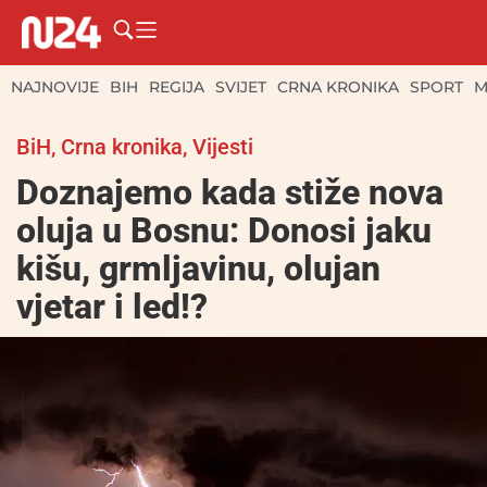
NAJNOVIJE
BIH
REGIJA
SVIJET
CRNA KRONIKA
SPORT
M
BiH
,
Crna kronika
,
Vijesti
Doznajemo kada stiže nova
oluja u Bosnu: Donosi jaku
kišu, grmljavinu, olujan
vjetar i led!?