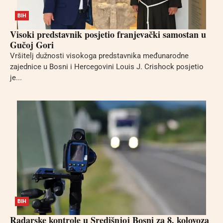
BIH
Visoki predstavnik posjetio franjevački samostan u
Gučoj Gori
Vršitelj dužnosti visokoga predstavnika međunarodne
zajednice u Bosni i Hercegovini Louis J. Crishock posjetio
je...
BIH
Radarske kontrole u Središnjoj Bosni za 8. kolovoza