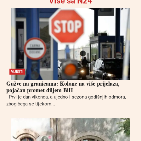
Više sa N24
VIJESTI
Gužve na granicama: Kolone na više prijelaza,
pojačan promet diljem BiH
Prvi je dan vikenda, a ujedno i sezona godišnjih odmora,
zbog čega se tijekom...