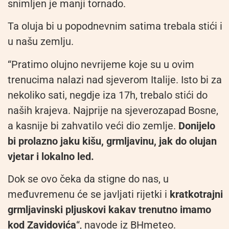
snimljen je manji tornado.
Ta oluja bi u popodnevnim satima trebala stići i
u našu zemlju.
“Pratimo olujno nevrijeme koje su u ovim
trenucima nalazi nad sjeverom Italije. Isto bi za
nekoliko sati, negdje iza 17h, trebalo stići do
naših krajeva. Najprije na sjeverozapad Bosne,
a kasnije bi zahvatilo veći dio zemlje.
Donijelo
bi prolazno jaku kišu, grmljavinu, jak do olujan
vjetar i lokalno led.
Dok se ovo čeka da stigne do nas, u
međuvremenu će se javljati rijetki i
kratkotrajni
grmljavinski pljuskovi kakav trenutno imamo
kod Zavidovića
“, navode iz BHmeteo.