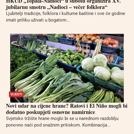
HKUD „Topala-Nadioci“ u subotu organizira XV.
jubilarnu smotru „Nadioci – večer folklora“
Ljubitelji tradicije, folklora i kulturne baštine i ove će godine
imati priliku uživati u bogatom...
VIJESTI
Novi udar na cijene hrane? Ratovi i El Niño mogli bi
dodatno poskupjeti osnovne namirnice
Svjetsko tržište hrane moglo bi se u narednom razdoblju
ponovno naći pod snažnim pritiskom. Kombinacija...