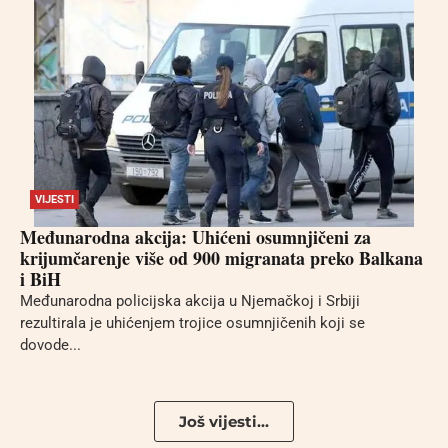
VIJESTI
Međunarodna akcija: Uhićeni osumnjičeni za
krijumčarenje više od 900 migranata preko Balkana
i BiH
Međunarodna policijska akcija u Njemačkoj i Srbiji
rezultirala je uhićenjem trojice osumnjičenih koji se
dovode...
Još vijesti...