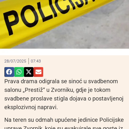
28/07/2025
07:43
Prava drama odigrala se sinoć u svadbenom
salonu „Prestiž“ u Zvorniku, gdje je tokom
svadbene proslave stigla dojava o postavljenoj
eksplozivnoj napravi.
Na teren su odmah upućene jedinice Policijske
uprave Zvornik, koje su evakuirale sve goste iz