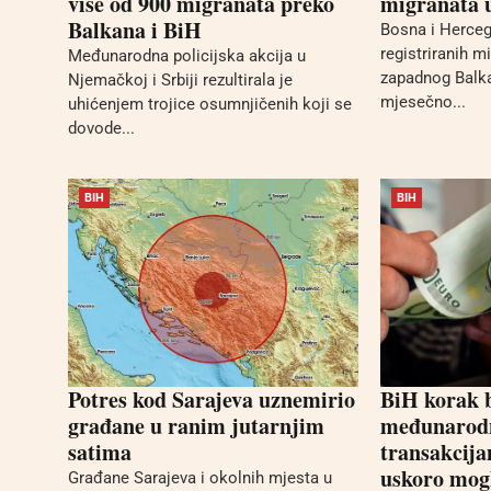
više od 900 migranata preko
migranata u
Balkana i BiH
Bosna i Herceg
registriranih 
Međunarodna policijska akcija u
zapadnog Balka
Njemačkoj i Srbiji rezultirala je
mjesečno...
uhićenjem trojice osumnjičenih koji se
dovode...
BIH
BIH
Potres kod Sarajeva uznemirio
BiH korak b
građane u ranim jutarnjim
međunarod
satima
transakcija
uskoro mogl
Građane Sarajeva i okolnih mjesta u