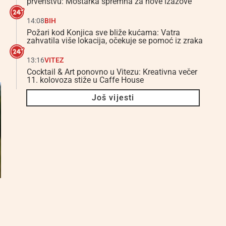
prvenstvu: Mostarka spremna za nove izazove
14:08
BIH
Požari kod Konjica sve bliže kućama: Vatra
zahvatila više lokacija, očekuje se pomoć iz zraka
13:16
VITEZ
Cocktail & Art ponovno u Vitezu: Kreativna večer
11. kolovoza stiže u Caffe House
Još vijesti