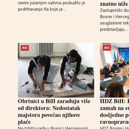
znatno niž
ranim jutarnjim satima probudilo je
podrhtavanje tla koje je...
Zastupnički do
Bosne i Herceg
usuglašene tek
predstavljaju...
BIH
BIH
Obrtnici u BiH zarađuju više
HDZ BiH: P
od direktora: Nedostatak
zamah na e
majstora povećao njihove
dosljedno p
plaće
ravnopravno
Na tržištu rada u Bosni i Hercegovini
HDZ Bosne i He