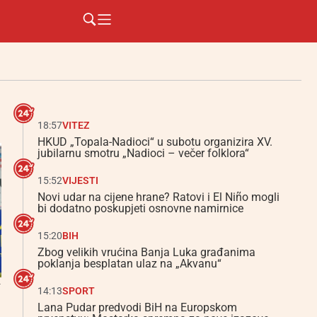
18:57
VITEZ
HKUD „Topala-Nadioci“ u subotu organizira XV.
jubilarnu smotru „Nadioci – večer folklora“
15:52
VIJESTI
Novi udar na cijene hrane? Ratovi i El Niño mogli
bi dodatno poskupjeti osnovne namirnice
15:20
BIH
Zbog velikih vrućina Banja Luka građanima
poklanja besplatan ulaz na „Akvanu“
v
14:13
SPORT
Lana Pudar predvodi BiH na Europskom