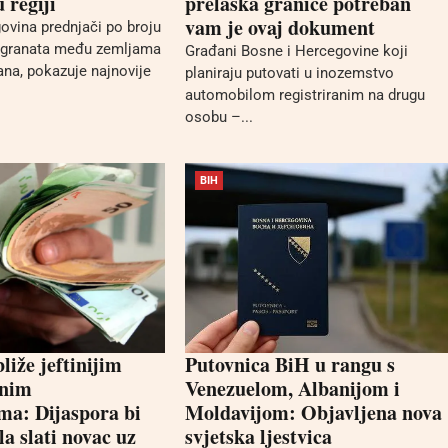
 regiji
prelaska granice potreban
vam je ovaj dokument
ovina prednjači po broju
migranata među zemljama
Građani Bosne i Hercegovine koji
na, pokazuje najnovije
planiraju putovati u inozemstvo
automobilom registriranim na drugu
osobu –...
BIH
liže jeftinijim
Putovnica BiH u rangu s
nim
Venezuelom, Albanijom i
ma: Dijaspora bi
Moldavijom: Objavljena nova
a slati novac uz
svjetska ljestvica