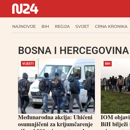
NAJNOVIJE
BIH
REGIJA
SVIJET
CRNA KRONIKA
BOSNA I HERCEGOVINA
VIJESTI
BIH
Međunarodna akcija: Uhićeni
IOM objavio
osumnjičeni za krijumčarenje
BiH bilježi 