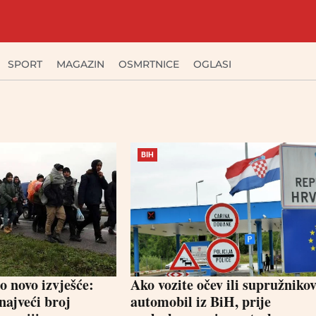
SPORT
MAGAZIN
OSMRTNICE
OGLASI
BIH
 novo izvješće:
Ako vozite očev ili supružniko
najveći broj
automobil iz BiH, prije