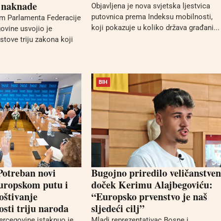
e naknade
Objavljena je nova svjetska ljestvica
putovnica prema Indeksu mobilnosti,
m Parlamenta Federacije
koji pokazuje u koliko država građani...
ovine usvojio je
stove triju zakona koji
BIH
otreban novi
Bugojno priredilo veličanstven
uropskom putu i
doček Kerimu Alajbegoviću:
oštivanje
“Europsko prvenstvo je naš
sti triju naroda
sljedeći cilj”
rcegovine istaknuo je
Mladi reprezentativac Bosne i