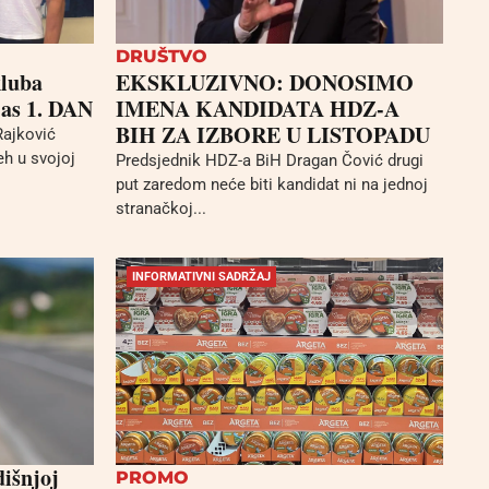
DRUŠTVO
kluba
EKSKLUZIVNO: DONOSIMO
jas 1. DAN
IMENA KANDIDATA HDZ-A
BIH ZA IZBORE U LISTOPADU
Rajković
eh u svojoj
Predsjednik HDZ-a BiH Dragan Čović drugi
put zaredom neće biti kandidat ni na jednoj
stranačkoj...
INFORMATIVNI SADRŽAJ
dišnjoj
PROMO