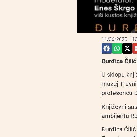
11/06/2025
10
Đurđica Čilić
U sklopu knj
muzej Travnik
profesoricu Đ
Književni sus
ambijentu Ro
Đurđica Čilić