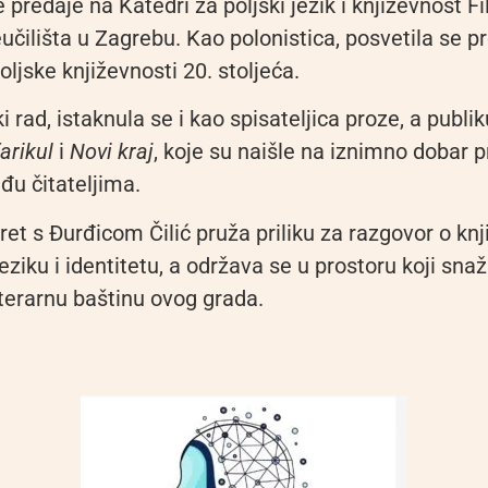
 predaje na Katedri za poljski jezik i književnost F
učilišta u Zagrebu. Kao polonistica, posvetila se p
ljske književnosti 20. stoljeća.
rad, istaknula se i kao spisateljica proze, a publiku
arikul
i
Novi kraj
, koje su naišle na iznimno dobar 
đu čitateljima.
ret s Đurđicom Čilić pruža priliku za razgovor o knj
eziku i identitetu, a održava se u prostoru koji sna
iterarnu baštinu ovog grada.