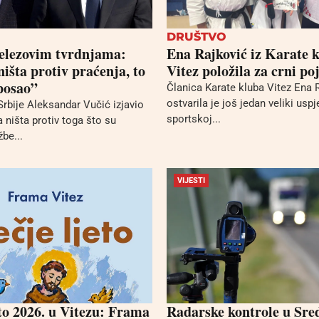
DRUŠTVO
elezovim tvrdnjama:
Ena Rajković iz Karate 
šta protiv praćenja, to
Vitez položila za crni po
 posao”
Članica Karate kluba Vitez Ena 
ostvarila je još jedan veliki uspj
Srbije Aleksandar Vučić izjavio
sportskoj...
 ništa protiv toga što su
be...
VIJESTI
eto 2026. u Vitezu: Frama
Radarske kontrole u Sre