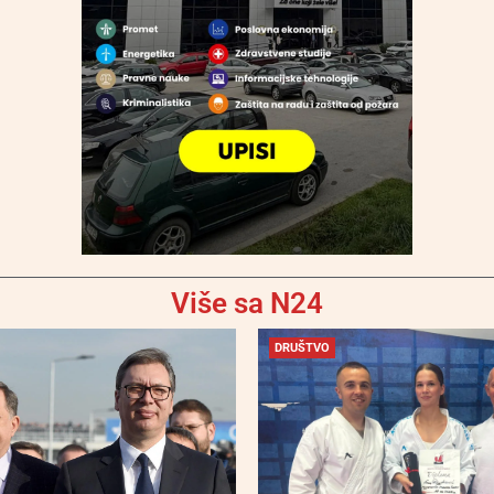
Više sa N24
DRUŠTVO