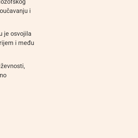
ilozofskog
roučavanju i
 je osvojila
prijem i među
iževnosti,
žno