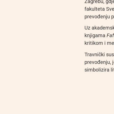
Zagrebu, gdje
fakulteta Sve
prevođenju po
Uz akademski 
knjigama
Faf
kritikom i me
Travnički sus
prevođenju, j
simbolizira l