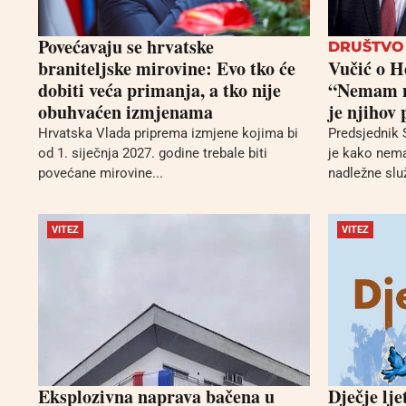
Povećavaju se hrvatske
DRUŠTVO
braniteljske mirovine: Evo tko će
Vučić o H
dobiti veća primanja, a tko nije
“Nemam ni
obuhvaćen izmjenama
je njihov
Hrvatska Vlada priprema izmjene kojima bi
Predsjednik 
od 1. siječnja 2027. godine trebale biti
je kako nema
povećane mirovine...
nadležne služ
VITEZ
VITEZ
Eksplozivna naprava bačena u
Dječje lj