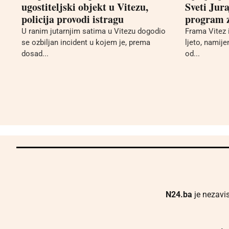
ugostiteljski objekt u Vitezu,
Sveti Jur
policija provodi istragu
program z
U ranim jutarnjim satima u Vitezu dogodio
Frama Vitez 
se ozbiljan incident u kojem je, prema
ljeto, namije
dosad...
od...
N24.ba
je nezavis