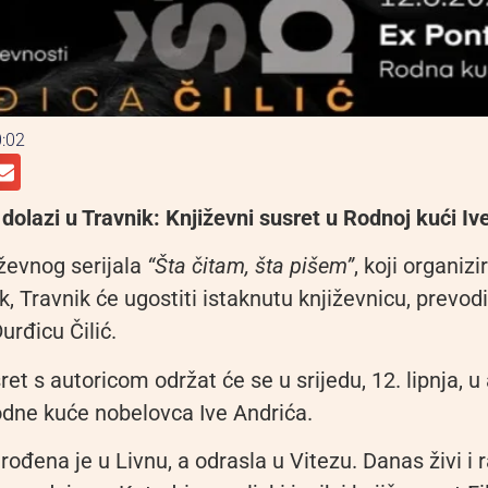
:02
 dolazi u Travnik: Književni susret u Rodnoj kući Iv
iževnog serijala
“Šta čitam, šta pišem”
, koji organizi
, Travnik će ugostiti istaknutu književnicu, prevodit
urđicu Čilić.
ret s autoricom održat će se u srijedu, 12. lipnja, 
dne kuće nobelovca Ive Andrića.
 rođena je u Livnu, a odrasla u Vitezu. Danas živi i r