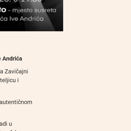
e Andrića
ra Zavičajni
eljicu i
u autentičnom
adi u