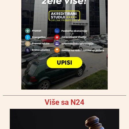
Više sa N24