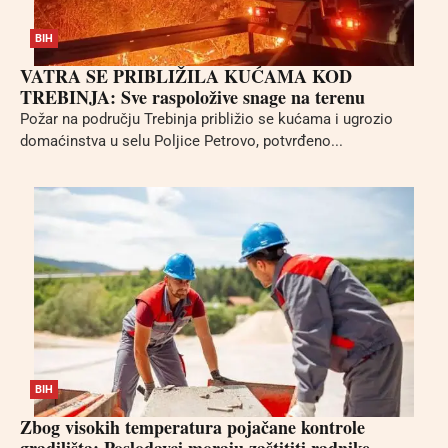
BIH
VATRA SE PRIBLIŽILA KUĆAMA KOD
TREBINJA: Sve raspoložive snage na terenu
Požar na području Trebinja približio se kućama i ugrozio
domaćinstva u selu Poljice Petrovo, potvrđeno...
BIH
Zbog visokih temperatura pojačane kontrole
gradilišta: Poslodavci moraju zaštititi radnike