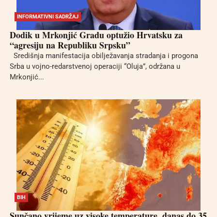
INFORMATIVNI SADRŽAJ
Dodik u Mrkonjić Gradu optužio Hrvatsku za
“agresiju na Republiku Srpsku”
Središnja manifestacija obilježavanja stradanja i progona
Srba u vojno-redarstvenoj operaciji “Oluja”, održana u
Mrkonjić...
BIH
Sunčano vrijeme uz visoke temperature, danas do 35