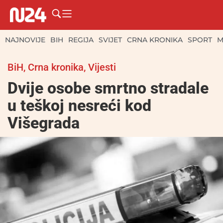
NAJNOVIJE
BIH
REGIJA
SVIJET
CRNA KRONIKA
SPORT
M
BiH
,
Crna kronika
,
Vijesti
Dvije osobe smrtno stradale
u teškoj nesreći kod
Višegrada