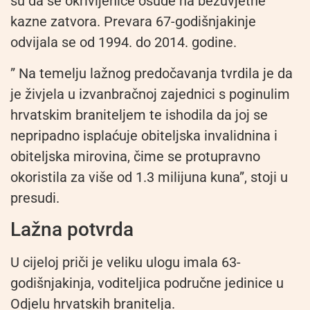
su da se okrivljenice osude na bezuvjetne
kazne zatvora. Prevara 67-godišnjakinje
odvijala se od 1994. do 2014. godine.
” Na temelju lažnog predočavanja tvrdila je da
je živjela u izvanbračnoj zajednici s poginulim
hrvatskim braniteljem te ishodila da joj se
nepripadno isplaćuje obiteljska invalidnina i
obiteljska mirovina, čime se protupravno
okoristila za više od 1.3 milijuna kuna”, stoji u
presudi.
Lažna potvrda
U cijeloj priči je veliku ulogu imala 63-
godišnjakinja, voditeljica područne jedinice u
Odjelu hrvatskih branitelja.