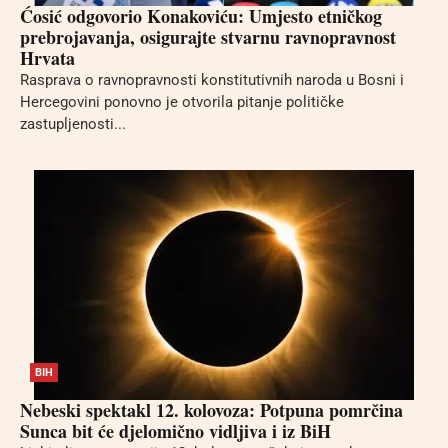
Ćosić odgovorio Konakoviću: Umjesto etničkog
prebrojavanja, osigurajte stvarnu ravnopravnost
Hrvata
Rasprava o ravnopravnosti konstitutivnih naroda u Bosni i
Hercegovini ponovno je otvorila pitanje političke
zastupljenosti...
BIH
Nebeski spektakl 12. kolovoza: Potpuna pomrčina
Sunca bit će djelomično vidljiva i iz BiH