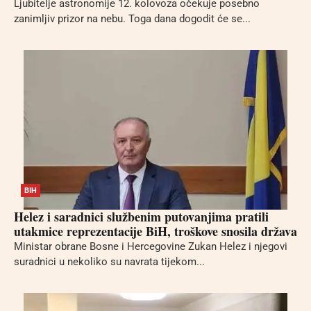
Ljubitelje astronomije 12. kolovoza očekuje posebno
zanimljiv prizor na nebu. Toga dana dogodit će se...
BIH
Helez i saradnici službenim putovanjima pratili
utakmice reprezentacije BiH, troškove snosila država
Ministar obrane Bosne i Hercegovine Zukan Helez i njegovi
suradnici u nekoliko su navrata tijekom...