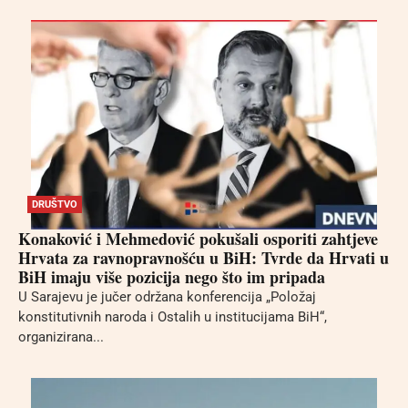
DRUŠTVO
Konaković i Mehmedović pokušali osporiti zahtjeve
Hrvata za ravnopravnošću u BiH: Tvrde da Hrvati u
BiH imaju više pozicija nego što im pripada
U Sarajevu je jučer održana konferencija „Položaj
konstitutivnih naroda i Ostalih u institucijama BiH“,
organizirana...