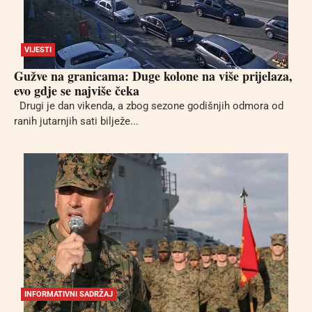
VIJESTI
Gužve na granicama: Duge kolone na više prijelaza,
evo gdje se najviše čeka
Drugi je dan vikenda, a zbog sezone godišnjih odmora od
ranih jutarnjih sati bilježe...
INFORMATIVNI SADRŽAJ