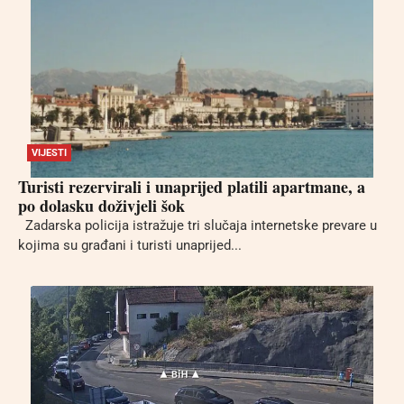
VIJESTI
Turisti rezervirali i unaprijed platili apartmane, a
po dolasku doživjeli šok
Zadarska policija istražuje tri slučaja internetske prevare u
kojima su građani i turisti unaprijed...