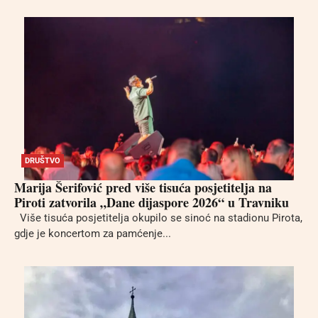
DRUŠTVO
Marija Šerifović pred više tisuća posjetitelja na
Piroti zatvorila „Dane dijaspore 2026“ u Travniku
Više tisuća posjetitelja okupilo se sinoć na stadionu Pirota,
gdje je koncertom za pamćenje...