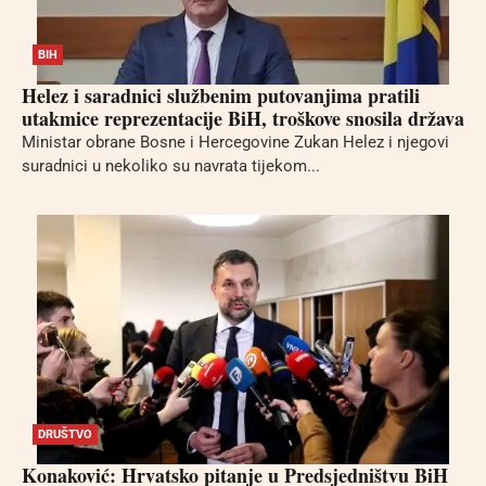
BIH
Helez i saradnici službenim putovanjima pratili
utakmice reprezentacije BiH, troškove snosila država
Ministar obrane Bosne i Hercegovine Zukan Helez i njegovi
suradnici u nekoliko su navrata tijekom...
DRUŠTVO
Konaković: Hrvatsko pitanje u Predsjedništvu BiH