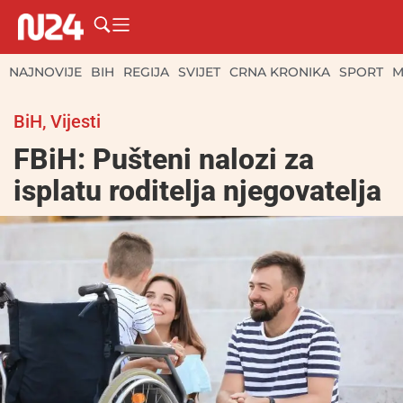
NAJNOVIJE
BIH
REGIJA
SVIJET
CRNA KRONIKA
SPORT
M
BiH
,
Vijesti
FBiH: Pušteni nalozi za
isplatu roditelja njegovatelja