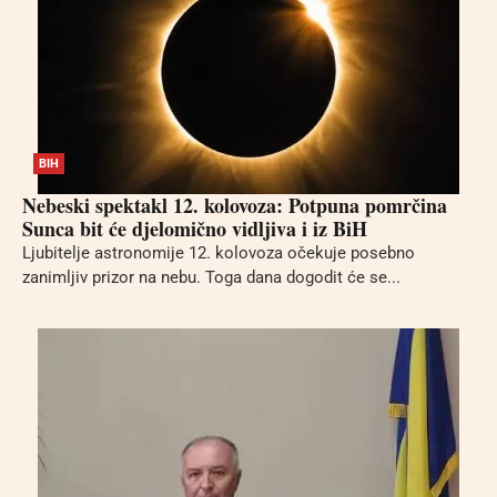
BIH
Nebeski spektakl 12. kolovoza: Potpuna pomrčina
Sunca bit će djelomično vidljiva i iz BiH
Ljubitelje astronomije 12. kolovoza očekuje posebno
zanimljiv prizor na nebu. Toga dana dogodit će se...