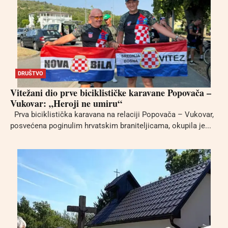
DRUŠTVO
Vitežani dio prve biciklističke karavane Popovača –
Vukovar: „Heroji ne umiru“
Prva biciklistička karavana na relaciji Popovača – Vukovar,
posvećena poginulim hrvatskim braniteljicama, okupila je...