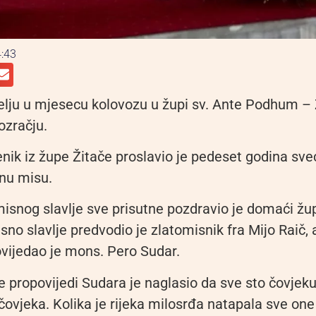
:43
elju u mjesecu kolovozu u župi sv. Ante Podhum – Ž
ozračju
.
nik iz župe Žitače proslavio je pedeset godina sve
nu misu.
isnog slavlje sve prisutne pozdravio je domaći župn
sno slavlje predvodio je zlatomisnik fra Mijo Raič, 
ijedao je mons. Pero Sudar.
 propovijedi Sudara je naglasio da sve sto čovjeku
čovjeka. Kolika je rijeka milosrđa natapala sve one