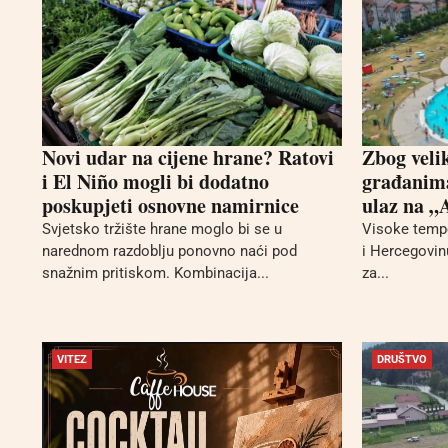
Novi udar na cijene hrane? Ratovi
Zbog veli
i El Niño mogli bi dodatno
građanima
poskupjeti osnovne namirnice
ulaz na 
Svjetsko tržište hrane moglo bi se u
Visoke tempe
narednom razdoblju ponovno naći pod
i Hercegovinu
snažnim pritiskom. Kombinacija...
za...
VITEZ
DRUŠTVO