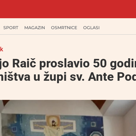
SPORT
MAGAZIN
OSMRTNICE
OGLASI
ak
jo Raič proslavio 50 god
ištva u župi sv. Ante P