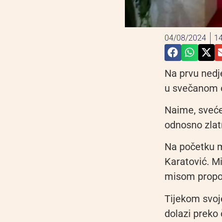
04/08/2024
14
Na prvu nedj
u svečanom 
Naime, sveće
odnosno zlat
Na početku m
Karatović. Mi
misom propov
Tijekom svoje
dolazi preko 