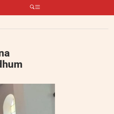
ina
odhum