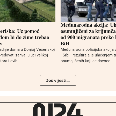
Međunarodna akcija: Uh
eriska: Uz pomoć
osumnjičeni za krijumča
dom bi do zime trebao
od 900 migranata preko 
ov
BiH
adnje doma u Donjoj Večeriskoj
Međunarodna policijska akcija
redovati zahvaljujući velikoj
i Srbiji rezultirala je uhićenjem t
ora i svih...
osumnjičenih koji se dovode...
Još vijesti...