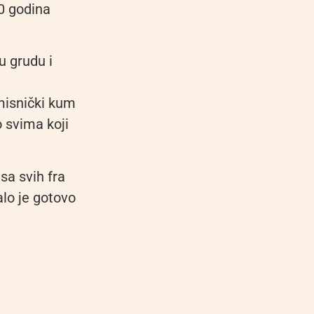
50 godina
u grudu i
misnički kum
o svima koji
sa svih fra
alo je gotovo