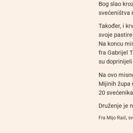
Bog slao kro
svećeništva n
Također, i kr
svoje pastire
Na koncu mis
fra Gabrijel 
su doprinijel
Na ovo misno 
Mijinih župa 
20 svećenika
Druženje je n
Fra Mijo Raič
,
sv