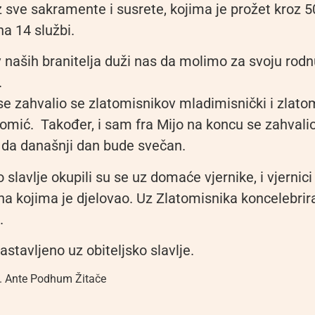
z sve sakramente i susrete, kojima je prožet kroz 
a 14 službi.
v naših branitelja duži nas da molimo za svoju rodn
.
e zahvalio se zlatomisnikov mladimisnički i zlato
Tomić. Također, i sam fra Mijo na koncu se zahvali
i da današnji dan bude svečan.
slavlje okupili su se uz domaće vjernike, i vjernici 
na kojima je djelovao. Uz Zlatomisnika koncelebrir
.
astavljeno uz obiteljsko slavlje.
. Ante Podhum Žitače