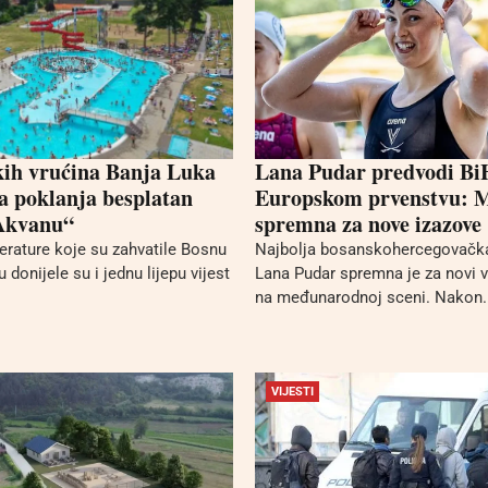
kih vrućina Banja Luka
Lana Pudar predvodi Bi
 poklanja besplatan
Europskom prvenstvu: 
„Akvanu“
spremna za nove izazove
rature koje su zahvatile Bosnu
Najbolja bosanskohercegovačka
 donijele su i jednu lijepu vijest
Lana Pudar spremna je za novi v
na međunarodnoj sceni. Nakon..
VIJESTI