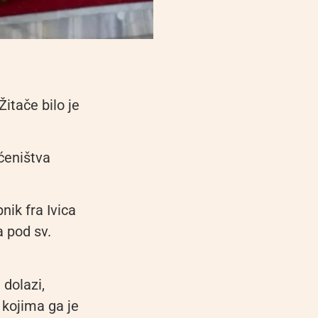
itače bilo je
ćeništva
ik fra Ivica
a pod sv.
 dolazi,
 kojima ga je