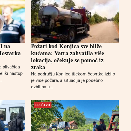
H na
Požari kod Konjica sve bliže
Mostarka
kućama: Vatra zahvatila više
lokacija, očekuje se pomoć iz
zraka
 plivačica
eliki nastup
Na području Konjica tijekom četvrtka izbilo
.
je više požara, a situacija je posebno
ozbiljna u...
DRUŠTVO