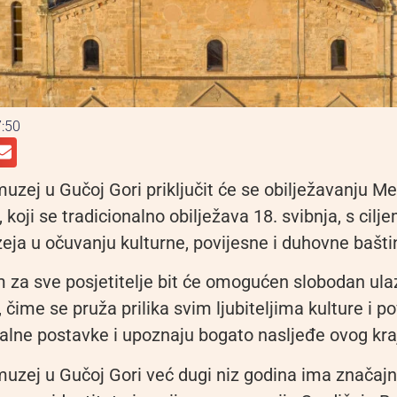
:50
muzej u Gučoj Gori priključit će se obilježavanju 
koji se tradicionalno obilježava 18. svibnja, s cilje
eja u očuvanju kulturne, povijesne i duhovne bašti
za sve posjetitelje bit će omogućen slobodan ula
, čime se pruža prilika svim ljubiteljima kulture i po
talne postavke i upoznaju bogato nasljeđe ovog kra
muzej u Gučoj Gori već dugi niz godina ima značajn