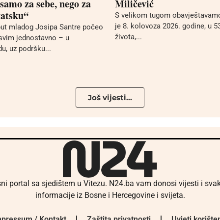
 samo za sebe, nego za
Miličević
vatsku“
S velikom tugom obavještavamo
je 8. kolovoza 2026. godine, u 5
put mladog Josipa Santre počeo
života,...
svim jednostavno – u
u, uz podršku...
Još vijesti...
ni portal sa sjedištem u Vitezu. N24.ba vam donosi vijesti i sv
informacije iz Bosne i Hercegovine i svijeta.
pressum / Kontakt
Zaštita privatnosti
Uvjeti korište