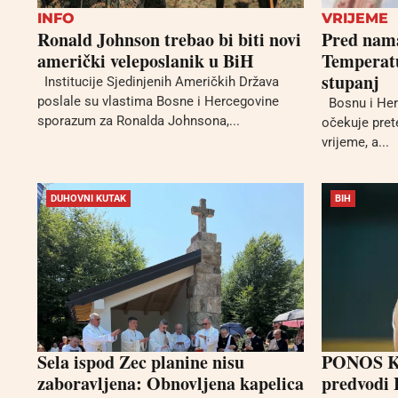
INFO
VRIJEME
Ronald Johnson trebao bi biti novi
Pred nama
američki veleposlanik u BiH
Temperatu
stupanj
Institucije Sjedinjenih Američkih Država
poslale su vlastima Bosne i Hercegovine
Bosnu i Her
sporazum za Ronalda Johnsona,...
očekuje pret
vrijeme, a...
DUHOVNI KUTAK
BIH
Sela ispod Zec planine nisu
PONOS KU
zaboravljena: Obnovljena kapelica
predvodi 