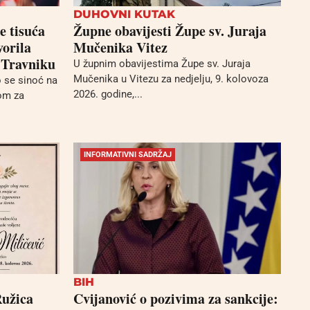
DUHOVNI KUTAK
e tisuća
Župne obavijesti Župe sv. Juraja
vorila
Mučenika Vitez
 Travniku
U župnim obavijestima Župe sv. Juraja
Mučenika u Vitezu za nedjelju, 9. kolovoza
o se sinoć na
2026. godine,...
tom za
INFORMATIVNI SADRŽAJ
BIH
Ružica
Cvijanović o pozivima za sankcije: