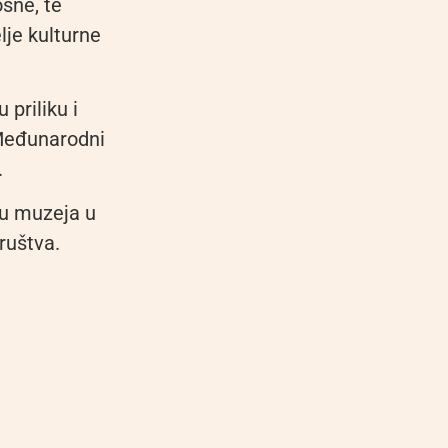
sne, te
lje kulturne
 priliku i
 Međunarodni
.
u muzeja u
ruštva.