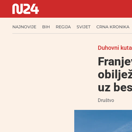
NAJNOVIJE
BIH
REGIJA
SVIJET
CRNA KRONIKA
Duhovni kut
Franj
obilj
uz bes
Društvo