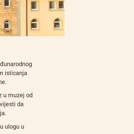
Međunarodnog
m isticanja
ne.
z u muzej od
vijesti da
ja.
u ulogu u