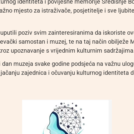
turnog identiteta i povijesne memorije Središnje Bo
ažno mjesto za istraživače, posjetitelje i sve ljubite
uputili poziv svim zainteresiranima da iskoriste ovu
jevački samostan i muzej, te na taj način obilježe
roz upoznavanje s vrijednim kulturnim sadržajima
 dan muzeja svake godine podsjeća na važnu ulog
jačanju zajednica i očuvanju kulturnog identiteta d