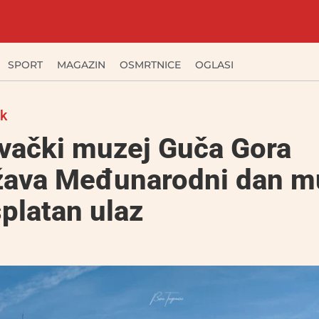
SPORT
MAGAZIN
OSMRTNICE
OGLASI
ak
evački muzej Guča Gora
ežava Međunarodni dan m
platan ulaz