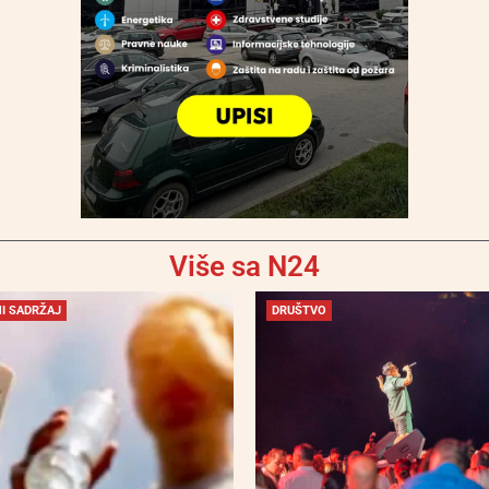
Više sa N24
I SADRŽAJ
DRUŠTVO