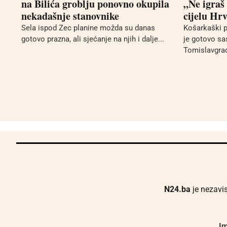
na Bilića groblju ponovno okupila
„Ne igraš
nekadašnje stanovnike
cijelu Hr
Sela ispod Zec planine možda su danas
Košarkaški 
gotovo prazna, ali sjećanje na njih i dalje...
je gotovo sa
Tomislavgrad
N24.ba
je nezavis
Im