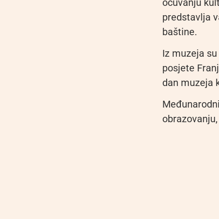
očuvanju kul
predstavlja v
baštine.
Iz muzeja su 
posjete Fran
dan muzeja k
Međunarodni
obrazovanju, 