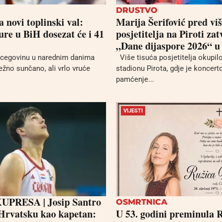
DRUSTVO
 novi toplinski val:
Marija Šerifović pred viš
re u BiH dosezat će i 41
posjetitelja na Piroti zat
„Dane dijaspore 2026“ u
cegovinu u narednim danima
Više tisuća posjetitelja okupil
ežno sunčano, ali vrlo vruće
stadionu Pirota, gdje je koncer
pamćenje...
VIJESTI
PRESA | Josip Santro
OSMRTNICA
Hrvatsku kao kapetan:
U 53. godini preminula 