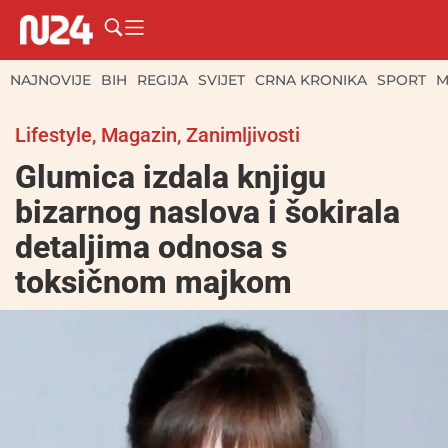
NAJNOVIJE
BIH
REGIJA
SVIJET
CRNA KRONIKA
SPORT
M
Lifestyle
,
Magazin
,
Zanimljivosti
Glumica izdala knjigu
bizarnog naslova i šokirala
detaljima odnosa s
toksičnom majkom