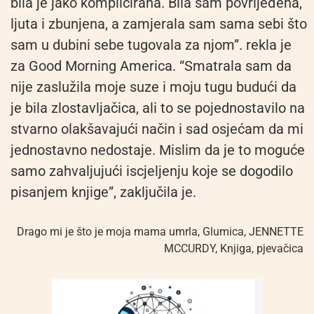
bila je jako komplicirana. Bila sam povrijeđena,
ljuta i zbunjena, a zamjerala sam sama sebi što
sam u dubini sebe tugovala za njom”. rekla je
za Good Morning America. “Smatrala sam da
nije zaslužila moje suze i moju tugu budući da
je bila zlostavljačica, ali to se pojednostavilo na
stvarno olakšavajući način i sad osjećam da mi
jednostavno nedostaje. Mislim da je to moguće
samo zahvaljujući iscjeljenju koje se dogodilo
pisanjem knjige”, zaključila je.
Drago mi je što je moja mama umrla
,
Glumica
,
JENNETTE
MCCURDY
,
Knjiga
,
pjevačica