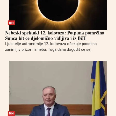
BIH
Nebeski spektakl 12. kolovoza: Potpuna pomrčina
Sunca bit će djelomično vidljiva i iz BiH
Ljubitelje astronomije 12. kolovoza očekuje posebno
zanimljiv prizor na nebu. Toga dana dogodit će se...
BIH