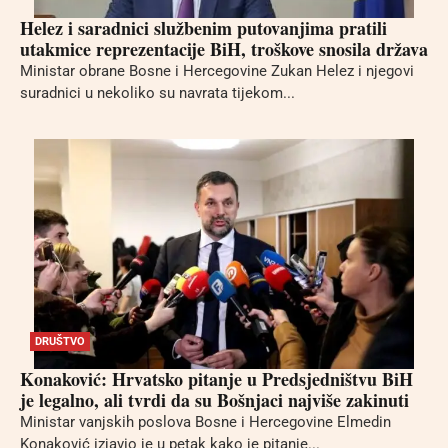
Helez i saradnici službenim putovanjima pratili
utakmice reprezentacije BiH, troškove snosila država
Ministar obrane Bosne i Hercegovine Zukan Helez i njegovi
suradnici u nekoliko su navrata tijekom...
DRUŠTVO
Konaković: Hrvatsko pitanje u Predsjedništvu BiH
je legalno, ali tvrdi da su Bošnjaci najviše zakinuti
Ministar vanjskih poslova Bosne i Hercegovine Elmedin
Konaković izjavio je u petak kako je pitanje...