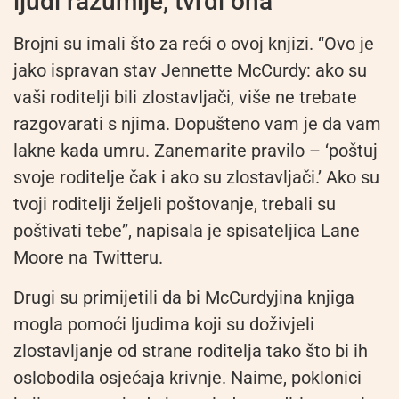
ljudi razumije, tvrdi ona
Brojni su imali što za reći o ovoj knjizi. “Ovo je
jako ispravan stav Jennette McCurdy: ako su
vaši roditelji bili zlostavljači, više ne trebate
razgovarati s njima. Dopušteno vam je da vam
lakne kada umru. Zanemarite pravilo – ‘poštuj
svoje roditelje čak i ako su zlostavljači.’ Ako su
tvoji roditelji željeli poštovanje, trebali su
poštivati tebe”, napisala je spisateljica Lane
Moore na Twitteru.
Drugi su primijetili da bi McCurdyjina knjiga
mogla pomoći ljudima koji su doživjeli
zlostavljanje od strane roditelja tako što bi ih
oslobodila osjećaja krivnje. Naime, poklonici