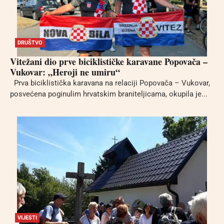
DRUŠTVO
Vitežani dio prve biciklističke karavane Popovača –
Vukovar: „Heroji ne umiru“
Prva biciklistička karavana na relaciji Popovača – Vukovar,
posvećena poginulim hrvatskim braniteljicama, okupila je...
VIJESTI