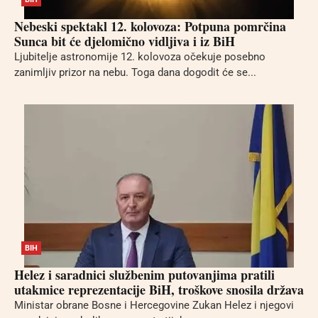
Nebeski spektakl 12. kolovoza: Potpuna pomrčina
Sunca bit će djelomično vidljiva i iz BiH
Ljubitelje astronomije 12. kolovoza očekuje posebno
zanimljiv prizor na nebu. Toga dana dogodit će se...
BIH
Helez i saradnici službenim putovanjima pratili
utakmice reprezentacije BiH, troškove snosila država
Ministar obrane Bosne i Hercegovine Zukan Helez i njegovi