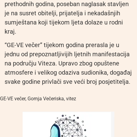
prethodnih godina, poseban naglasak stavljen
je na susret obitelji, prijatelja i nekadašnjih
sumještana koji tijekom ljeta dolaze u rodni
kraj.
“GE-VE večer” tijekom godina prerasla je u
jednu od prepoznatljivijih ljetnih manifestacija
na području Viteza. Upravo zbog opuštene
atmosfere i velikog odaziva sudionika, događaj
svake godine privlači sve veći broj posjetitelja.
GE-VE večer
,
Gornja Večeriska
,
vitez