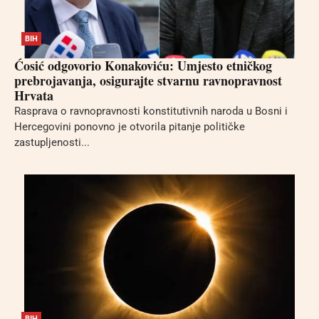
BIH
Ćosić odgovorio Konakoviću: Umjesto etničkog
prebrojavanja, osigurajte stvarnu ravnopravnost
Hrvata
Rasprava o ravnopravnosti konstitutivnih naroda u Bosni i
Hercegovini ponovno je otvorila pitanje političke
zastupljenosti...
BIH