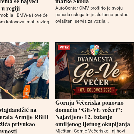
rema se najveći
marke Škoda
 regiji
AutoCentar CMV proširio je svoju
ponudu usluga te je službeno postao
omobila i BMW-a i ove će
ovlašteni servis za vozila...
m kolovoza imati razlog
VITEZ
Gornja Večeriska ponovno
Majdandžić na
domaćin “GE-VE večeri”:
nerala Armije RBiH
Najavljeno 12. izdanje
žića privukao
omiljenog ljetnog okupljanja
avnosti
Mještani Gornje Večeriske i njihovi