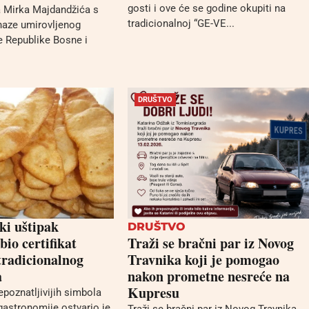
gosti i ove će se godine okupiti na
a Mirka Majdandžića s
tradicionalnoj “GE-VE...
naze umirovljenog
e Republike Bosne i
DRUŠTVO
ki uštipak
DRUŠTVO
bio certifikat
Traži se bračni par iz Novog
tradicionalnog
Travnika koji je pomogao
a
nakon prometne nesreće na
Kupresu
poznatljivijih simbola
astronomije ostvario je
Traži se bračni par iz Novog Travnika