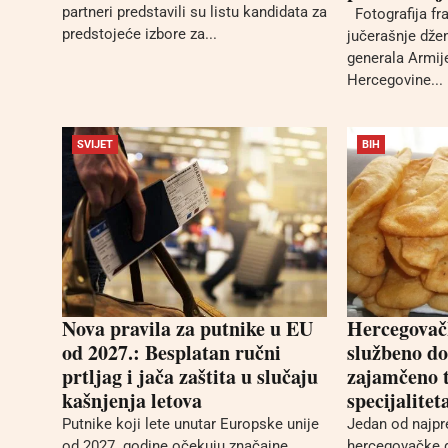
partneri predstavili su listu kandidata za
Fotografija fr
predstojeće izbore za...
jučerašnje dže
generala Armij
Hercegovine...
SVIJET
BIH
Nova pravila za putnike u EU
Hercegovač
od 2027.: Besplatan ručni
službeno do
prtljag i jača zaštita u slučaju
zajamčeno 
kašnjenja letova
specijalitet
Putnike koji lete unutar Europske unije
Jedan od najpre
od 2027. godine očekuju značajne
hercegovačke g