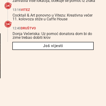
zahvatila više lokacija, očekuje se pomoć iz zraka
13:16
VITEZ
Cocktail & Art ponovno u Vitezu: Kreativna večer
11. kolovoza stiže u Caffe House
12:40
DRUŠTVO
Donja Večeriska: Uz pomoć donatora dom bi do
zime trebao dobiti krov
Još vijesti