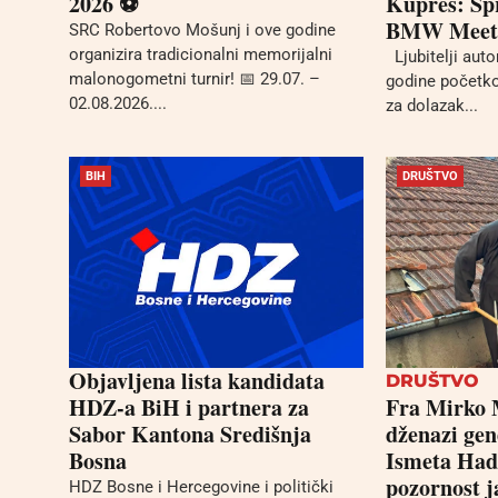
2026 ⚽
Kupres: Sp
BMW Meet u
SRC Robertovo Mošunj i ove godine
organizira tradicionalni memorijalni
Ljubitelji aut
malonogometni turnir! 📅 29.07. –
godine početko
02.08.2026....
za dolazak...
BIH
DRUŠTVO
Objavljena lista kandidata
DRUŠTVO
HDZ-a BiH i partnera za
Fra Mirko 
Sabor Kantona Središnja
dženazi ge
Bosna
Ismeta Had
pozornost j
HDZ Bosne i Hercegovine i politički