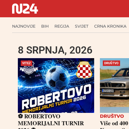
NAJNOVIJE
BIH
REGIJA
SVIJET
CRNA KRONIKA
8 SRPNJA, 2026
VITEZ
DRUŠTVO
⚽ ROBERTOVO
DRUŠTVO
MEMORIJALNI TURNIR
Više od 40