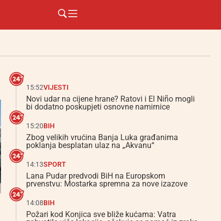
15:52
VIJESTI
Novi udar na cijene hrane? Ratovi i El Niño mogli
bi dodatno poskupjeti osnovne namirnice
15:20
BIH
Zbog velikih vrućina Banja Luka građanima
poklanja besplatan ulaz na „Akvanu“
14:13
SPORT
Lana Pudar predvodi BiH na Europskom
prvenstvu: Mostarka spremna za nove izazove
14:08
BIH
Požari kod Konjica sve bliže kućama: Vatra