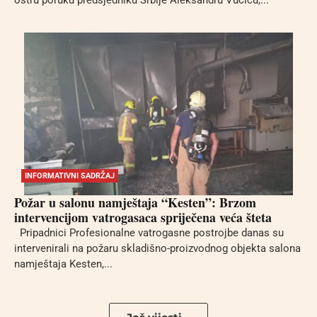
oštru poruku predsjedniku Srbije Aleksandru Vučiću,...
INFORMATIVNI SADRŽAJ
Požar u salonu namještaja “Kesten”: Brzom
intervencijom vatrogasaca spriječena veća šteta
Pripadnici Profesionalne vatrogasne postrojbe danas su
intervenirali na požaru skladišno-proizvodnog objekta salona
namještaja Kesten,...