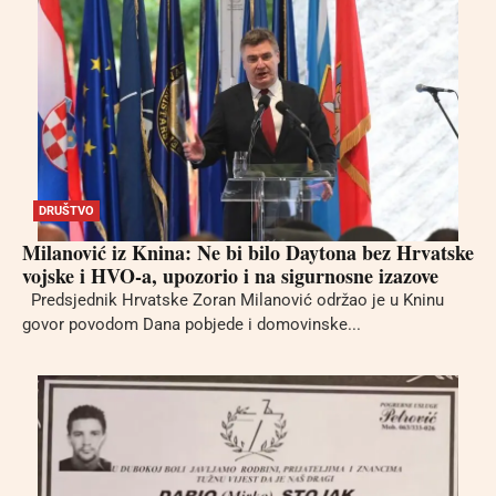
DRUŠTVO
Milanović iz Knina: Ne bi bilo Daytona bez Hrvatske
vojske i HVO-a, upozorio i na sigurnosne izazove
Predsjednik Hrvatske Zoran Milanović održao je u Kninu
govor povodom Dana pobjede i domovinske...