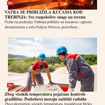
BIH
VATRA SE PRIBLIŽILA KUĆAMA KOD
TREBINJA: Sve raspoložive snage na terenu
Požar na području Trebinja približio se kućama i ugrozio
domaćinstva u selu Poljice Petrovo, potvrđeno...
BIH
Zbog visokih temperatura pojačane kontrole
gradilišta: Poslodavci moraju zaštititi radnike
Zbog ekstremno visokih temperatura, Inspektorat Brčko