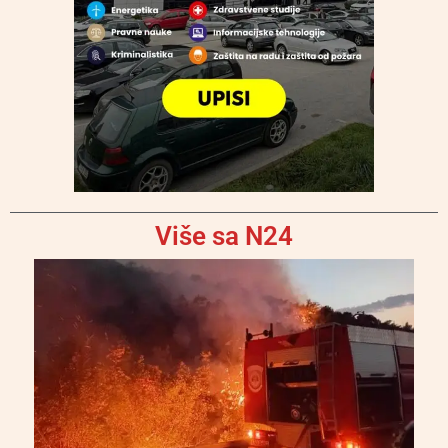
Više sa N24