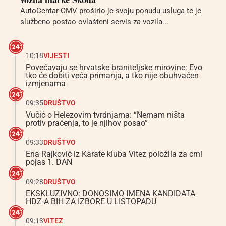
AutoCentar CMV proširio je svoju ponudu usluga te je
službeno postao ovlašteni servis za vozila...
10:18
VIJESTI
Povećavaju se hrvatske braniteljske mirovine: Evo
tko će dobiti veća primanja, a tko nije obuhvaćen
izmjenama
09:35
DRUŠTVO
Vučić o Helezovim tvrdnjama: “Nemam ništa
protiv praćenja, to je njihov posao”
09:33
DRUŠTVO
Ena Rajković iz Karate kluba Vitez položila za crni
pojas 1. DAN
09:28
DRUŠTVO
EKSKLUZIVNO: DONOSIMO IMENA KANDIDATA
HDZ-A BIH ZA IZBORE U LISTOPADU
09:13
VITEZ