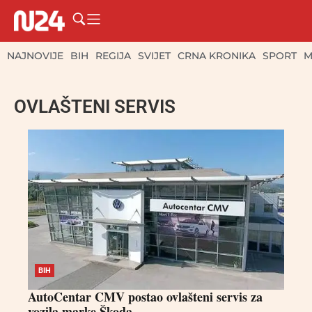
NAJNOVIJE
BIH
REGIJA
SVIJET
CRNA KRONIKA
SPORT
M
OVLAŠTENI SERVIS
BIH
AutoCentar CMV postao ovlašteni servis za
vozila marke Škoda