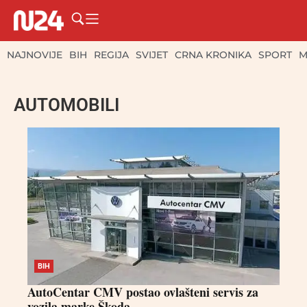
NAJNOVIJE
BIH
REGIJA
SVIJET
CRNA KRONIKA
SPORT
M
AUTOMOBILI
BIH
AutoCentar CMV postao ovlašteni servis za
vozila marke Škoda