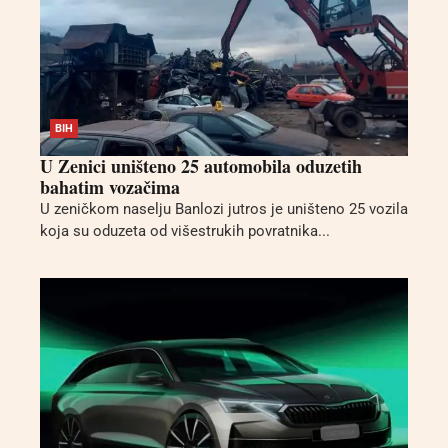
BIH
U Zenici uništeno 25 automobila oduzetih
bahatim vozačima
U zeničkom naselju Banlozi jutros je uništeno 25 vozila
koja su oduzeta od višestrukih povratnika...