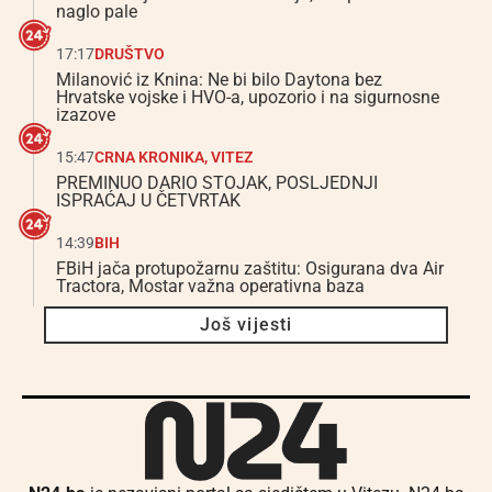
naglo pale
17:17
DRUŠTVO
Milanović iz Knina: Ne bi bilo Daytona bez
Hrvatske vojske i HVO-a, upozorio i na sigurnosne
izazove
15:47
CRNA KRONIKA
,
VITEZ
PREMINUO DARIO STOJAK, POSLJEDNJI
ISPRAĆAJ U ČETVRTAK
14:39
BIH
FBiH jača protupožarnu zaštitu: Osigurana dva Air
Tractora, Mostar važna operativna baza
Još vijesti