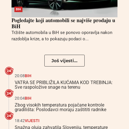
BIH
Pogledajte koji automobili se najviše prodaju u
BiH
Tržište automobila u BiH se ponovo oporavlja nakon
razdoblja krize, a to pokazuju podaci o...
Još vijesti...
20:08
BIH
VATRA SE PRIBLIŽILA KUĆAMA KOD TREBINJA:
Sve raspoložive snage na terenu
20:04
BIH
Zbog visokih temperatura pojačane kontrole
gradilišta: Poslodavci moraju zaštititi radnike
18:42
VIJESTI
Snažna oluja zahvatila Sloveniju, temperature