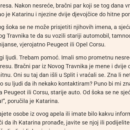
resa. Nakon nesreće, bračni par koji se tog dana v
o je Katarinu i njezine dvije djevojčice do hitne po
g šoka se ne može prisjetiti njihovih imena, a sjeć
vog Travnika te da su vozili stariji automobil, tamn
 nijanse, vjerojatno Peugeot ili Opel Corsu.
gi ljudi. Trebam pomoć. Imali smo prometnu nesreć
esu. Bračni par iz Novog Travnika je mene i dvije 
tnu. Oni su taj dan išli u Split i vraćali se. Zna li 
ko su ljudi da ih nekako kontaktiram? Puno bi mi zna
ja Peugeot ili Corsu, starije auto. Od šoka se ne sj
!”, poručila je Katarina.
ete osobe iz ovog apela ili imate bilo kakvu inform
da ih Katarina pronađe, javite se njoj ili podijelit