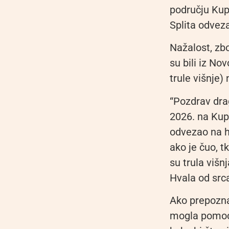
području Kup
Splita odveza
Nažalost, zbo
su bili iz No
trule višnje)
“Pozdrav dra
2026. na Kupr
odvezao na hi
ako je čuo, t
su trula višn
Hvala od srca
Ako prepoznaj
mogla pomoći 