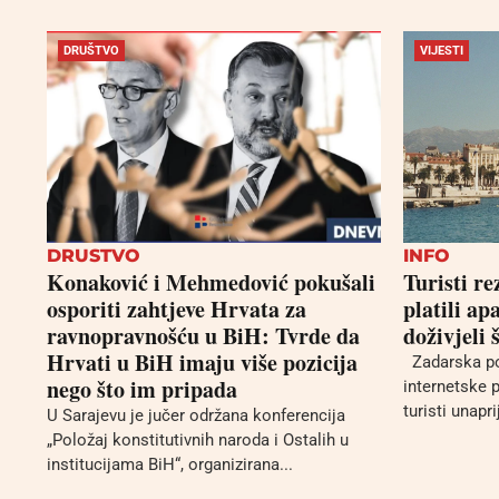
DRUŠTVO
VIJESTI
DRUSTVO
INFO
Konaković i Mehmedović pokušali
Turisti re
osporiti zahtjeve Hrvata za
platili a
ravnopravnošću u BiH: Tvrde da
doživjeli 
Hrvati u BiH imaju više pozicija
Zadarska poli
nego što im pripada
internetske 
turisti unapri
U Sarajevu je jučer održana konferencija
„Položaj konstitutivnih naroda i Ostalih u
institucijama BiH“, organizirana...