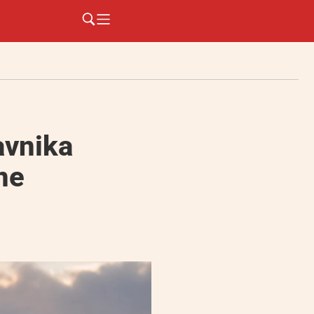
avnika
ne