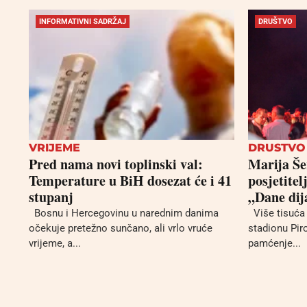
INFORMATIVNI SADRŽAJ
DRUŠTVO
VRIJEME
DRUSTVO
Pred nama novi toplinski val:
Marija Šer
Temperature u BiH dosezat će i 41
posjetitel
stupanj
„Dane dij
Bosnu i Hercegovinu u narednim danima
Više tisuća 
očekuje pretežno sunčano, ali vrlo vruće
stadionu Pir
vrijeme, a...
pamćenje...