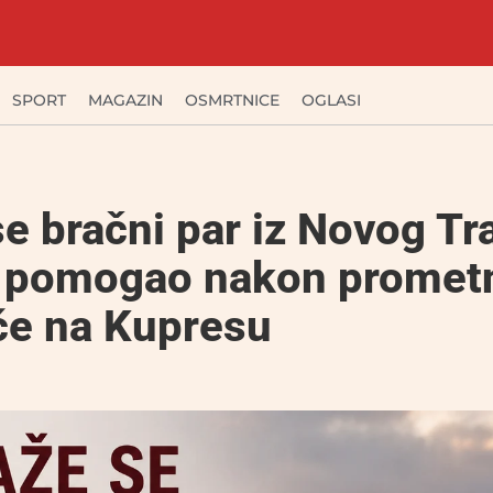
SPORT
MAGAZIN
OSMRTNICE
OGLASI
se bračni par iz Novog Tr
je pomogao nakon promet
će na Kupresu