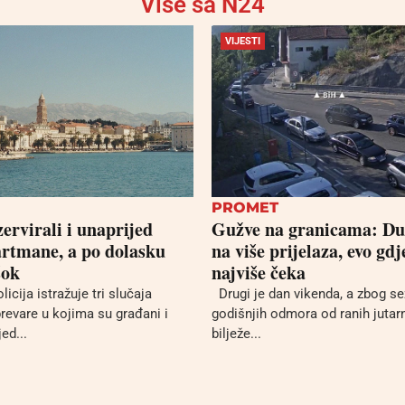
Više sa N24
VIJESTI
PROMET
zervirali i unaprijed
Gužve na granicama: Du
partmane, a po dolasku
na više prijelaza, evo gdj
šok
najviše čeka
cija istražuje tri slučaja
Drugi je dan vikenda, a zbog s
prevare u kojima su građani i
godišnjih odmora od ranih jutarn
jed...
bilježe...