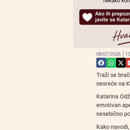
08/07/2026
13
Traži se bra
nesreće na 
Katarina Odž
emotivan apel
nesebično p
Kako navodi,