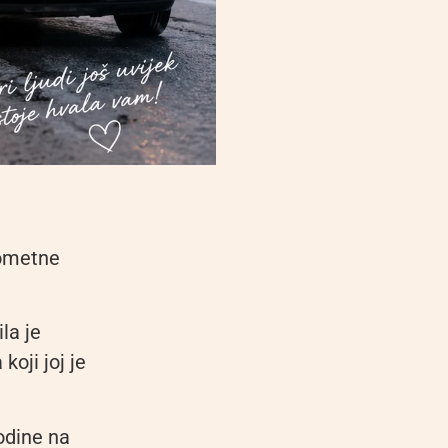
rometne
la je
oji joj je
odine na