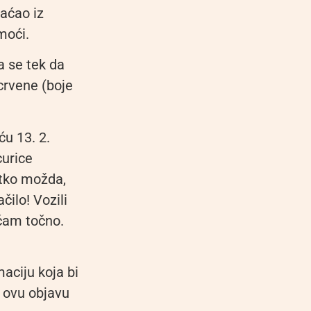
raćao iz
moći.
a se tek da
ocrvene (boje
u 13. 2.
curice
netko možda,
čilo! Vozili
ećam točno.
aciju koja bi
e ovu objavu