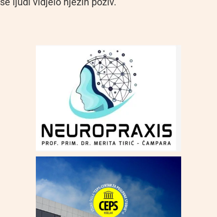
še ljudi vidjelo njezin poziv.