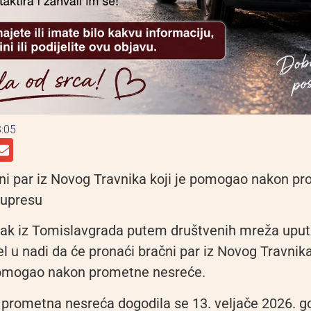
:05
čni par iz Novog Travnika koji je pomogao nakon p
Kupresu
ak iz Tomislavgrada putem društvenih mreža uputi
 u nadi da će pronaći bračni par iz Novog Travnika k
omogao nakon prometne nesreće.
 prometna nesreća dogodila se 13. veljače 2026. g