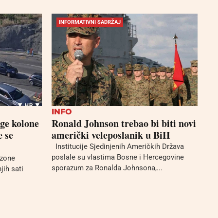
INFORMATIVNI SADRŽAJ
INFO
ge kolone
Ronald Johnson trebao bi biti novi
e se
američki veleposlanik u BiH
Institucije Sjedinjenih Američkih Država
poslale su vlastima Bosne i Hercegovine
ezone
sporazum za Ronalda Johnsona,...
jih sati