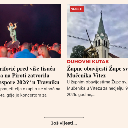
VIJESTI
DUHOVNI KUTAK
ifović pred više tisuća
Župne obavijesti Župe sv
ja na Piroti zatvorila
Mučenika Vitez
aspore 2026“ u Travniku
U župnim obavijestima Župe sv.
Mučenika u Vitezu za nedjelju, 
posjetitelja okupilo se sinoć na
2026. godine,...
ota, gdje je koncertom za
Još vijesti...