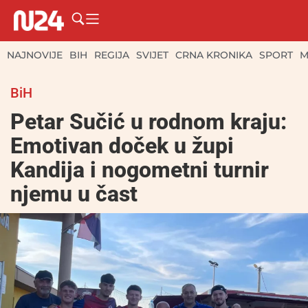
NAJNOVIJE
BIH
REGIJA
SVIJET
CRNA KRONIKA
SPORT
M
BiH
Petar Sučić u rodnom kraju:
Emotivan doček u župi
Kandija i nogometni turnir
njemu u čast