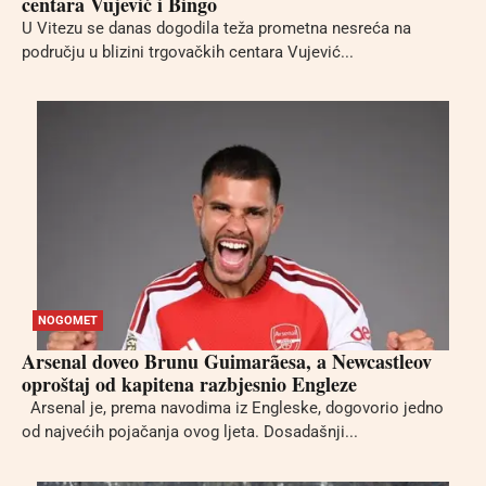
centara Vujević i Bingo
U Vitezu se danas dogodila teža prometna nesreća na
području u blizini trgovačkih centara Vujević...
NOGOMET
Arsenal doveo Brunu Guimarãesa, a Newcastleov
oproštaj od kapitena razbjesnio Engleze
Arsenal je, prema navodima iz Engleske, dogovorio jedno
od najvećih pojačanja ovog ljeta. Dosadašnji...