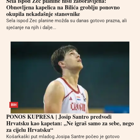
Sela ispod Zec planine nisu zaboravljena:
Obnovljena kapelica na Bilića groblju ponovno
okupila nekadašnje stanovnike
Sela ispod Zec planine možda su danas gotovo prazna, ali
sjećanje na njih i dalje...
BIH
PONOS KUPRESA | Josip Santro predvodi
Hrvatsku kao kapetan: „Ne igraš samo za sebe, nego
za cijelu Hrvatsku“
Košarkaški put mladog Josipa Santre počeo je gotovo