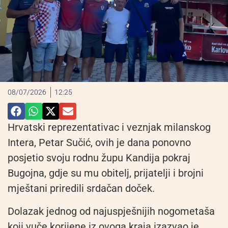
08/07/2026
12:25
Hrvatski reprezentativac i veznjak milanskog
Intera, Petar Sučić, ovih je dana ponovno
posjetio svoju rodnu župu Kandija pokraj
Bugojna, gdje su mu obitelj, prijatelji i brojni
mještani priredili srdačan doček.
Dolazak jednog od najuspješnijih nogometaša
koji vuče korijene iz ovoga kraja izazvao je