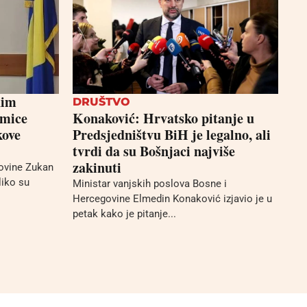
nim
DRUŠTVO
kmice
Konaković: Hrvatsko pitanje u
kove
Predsjedništvu BiH je legalno, ali
tvrdi da su Bošnjaci najviše
zakinuti
ovine Zukan
liko su
Ministar vanjskih poslova Bosne i
Hercegovine Elmedin Konaković izjavio je u
petak kako je pitanje...