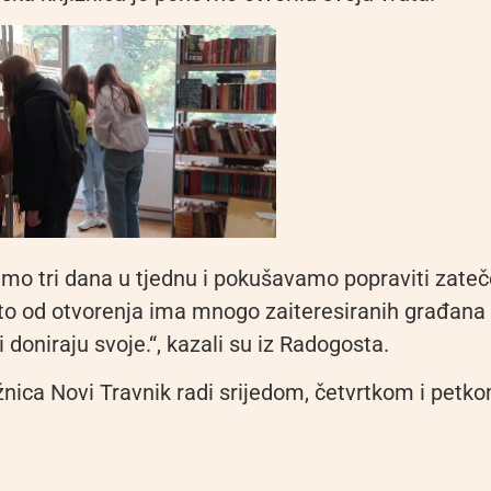
imo tri dana u tjednu i pokušavamo popraviti zateč
to od otvorenja ima mnogo zaiteresiranih građana 
 i doniraju svoje.“, kazali su iz Radogosta.
žnica Novi Travnik radi srijedom, četvrtkom i petk