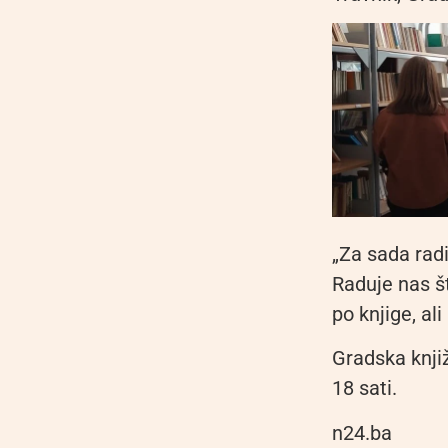
„Za sada rad
Raduje nas š
po knjige, ali
Gradska knji
18 sati.
n24.ba