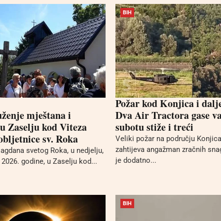
BIH
Požar kod Konjica i dalj
uženje mještana i
Dva Air Tractora gase va
 u Zaselju kod Viteza
subotu stiže i treći
bljetnice sv. Roka
Veliki požar na području Konjica 
zahtijeva angažman zračnih sna
gdana svetog Roka, u nedjelju,
je dodatno...
2026. godine, u Zaselju kod...
BIH