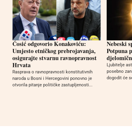
Ćosić odgovorio Konakoviću:
Nebeski s
Umjesto etničkog prebrojavanja,
Potpuna p
osigurajte stvarnu ravnopravnost
djelomično
Hrvata
Ljubitelje a
posebno zani
Rasprava o ravnopravnosti konstitutivnih
dogodit će se
naroda u Bosni i Hercegovini ponovno je
otvorila pitanje političke zastupljenosti...