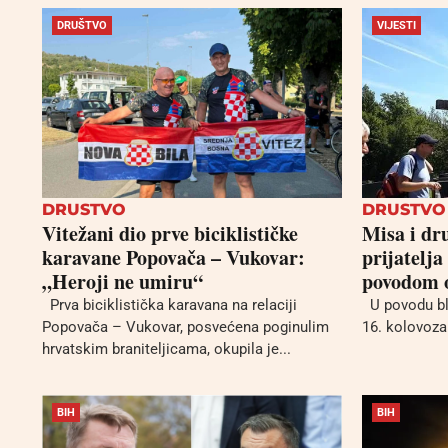
DRUŠTVO
VIJESTI
DRUSTVO
DRUSTVO
Vitežani dio prve biciklističke
Misa i dr
karavane Popovača – Vukovar:
prijatelja
„Heroji ne umiru“
povodom o
Prva biciklistička karavana na relaciji
U povodu bla
Popovača – Vukovar, posvećena poginulim
16. kolovoza 
hrvatskim braniteljicama, okupila je...
BIH
BIH