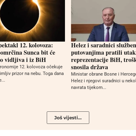
pektakl 12. kolovoza:
Helez i saradnici službe
omrčina Sunca bit će
putovanjima pratili uta
 vidljiva i iz BiH
reprezentacije BiH, troš
snosila država
stronomije 12. kolovoza očekuje
mljiv prizor na nebu. Toga dana
Ministar obrane Bosne i Herceg
...
Helez i njegovi suradnici u neko
navrata tijekom...
Još vijesti...