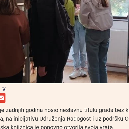
:56
je zadnjih godina nosio neslavnu titulu grada bez k
a, na inicijativu Udruženja Radogost i uz podršku 
ska knjižnica je ponovno otvorila svoja vrata.