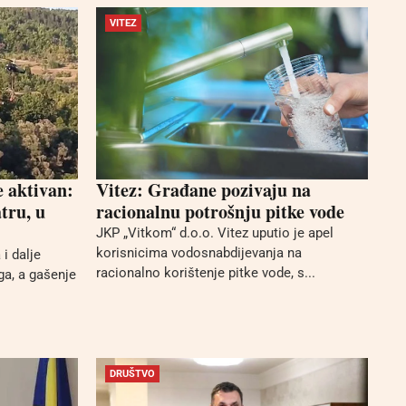
VITEZ
e aktivan:
Vitez: Građane pozivaju na
tru, u
racionalnu potrošnju pitke vode
JKP „Vitkom“ d.o.o. Vitez uputio je apel
korisnicima vodosnabdijevanja na
i dalje
racionalno korištenje pitke vode, s...
ga, a gašenje
DRUŠTVO