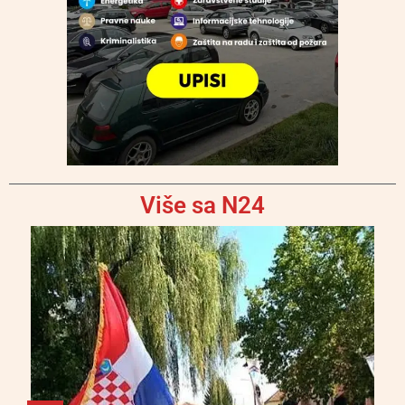
Više sa N24