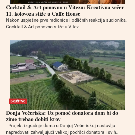
Cocktail & Art ponovno u Vitezu: Kreativna večer
11. kolovoza stiže u Caffe House
Nakon uspješne prve radionice i odličnih reakcija sudionika,
Cocktail & Art ponovno stiže u Vitez....
DRUŠTVO
Donja Večeriska: Uz pomoć donatora dom bi do
zime trebao dobiti krov
Projekt izgradnje doma u Donjoj Večeriskoj nastavlja
napredovati zahvaljujući velikoj podršci donatora i svih...