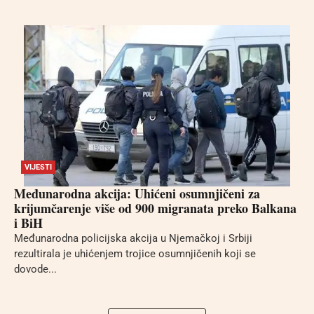
VIJESTI
Međunarodna akcija: Uhićeni osumnjičeni za
krijumčarenje više od 900 migranata preko Balkana
i BiH
Međunarodna policijska akcija u Njemačkoj i Srbiji
rezultirala je uhićenjem trojice osumnjičenih koji se
dovode...