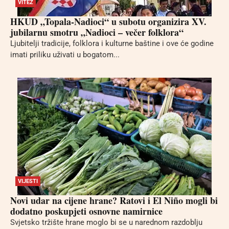
VITEZ
HKUD „Topala-Nadioci“ u subotu organizira XV.
jubilarnu smotru „Nadioci – večer folklora“
Ljubitelji tradicije, folklora i kulturne baštine i ove će godine
imati priliku uživati u bogatom...
VIJESTI
Novi udar na cijene hrane? Ratovi i El Niño mogli bi
dodatno poskupjeti osnovne namirnice
Svjetsko tržište hrane moglo bi se u narednom razdoblju