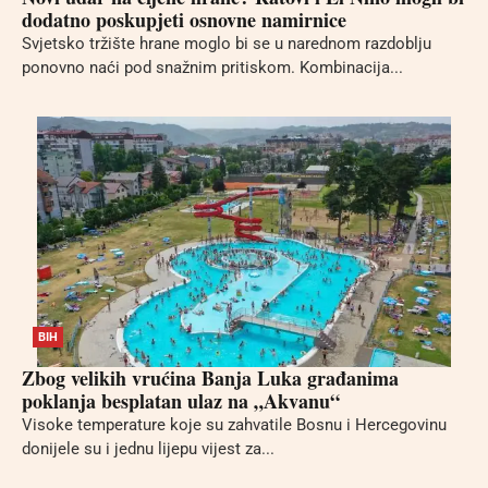
dodatno poskupjeti osnovne namirnice
Svjetsko tržište hrane moglo bi se u narednom razdoblju
ponovno naći pod snažnim pritiskom. Kombinacija...
BIH
Zbog velikih vrućina Banja Luka građanima
poklanja besplatan ulaz na „Akvanu“
Visoke temperature koje su zahvatile Bosnu i Hercegovinu
donijele su i jednu lijepu vijest za...