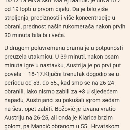
14-12 za Hrvatsku. Matej Mandić je uhvatio 7
od 19 lopti u prvom dijelu. Da je bilo više
strpljenja, preciznosti i više koncentracije u
obrani, prednost naših rukometaša nakon prvih
30 minuta bila bi i veća.
U drugom poluvremenu drama je u potpunosti
preuzela utakmicu. U 39 minuti, nakon osam
minuta igre u nastavku, Austrija je po prvi put
povela – 18-17.Ključni trenutak dogodio se u
periodu od 53. do 55., kad smo se na 26-24
obranili. Iako nismo zabili za +3 u sljedećem
napadu, Austrijanci su pokušali igrom sedam
na šest opet zabiti. Božović je izvana vratio
Austriju na 26-25, ali onda je Klarica brzim
golom, pa Mandić obranom u 55., Hrvatskom