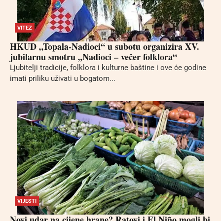
VITEZ
HKUD „Topala-Nadioci“ u subotu organizira XV.
jubilarnu smotru „Nadioci – večer folklora“
Ljubitelji tradicije, folklora i kulturne baštine i ove će godine
imati priliku uživati u bogatom...
VIJESTI
Novi udar na cijene hrane? Ratovi i El Niño mogli bi