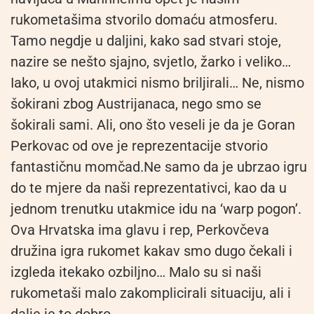
rukometašima stvorilo domaću atmosferu.
Tamo negdje u daljini, kako sad stvari stoje,
nazire se nešto sjajno, svjetlo, žarko i veliko…
Iako, u ovoj utakmici nismo briljirali… Ne, nismo
šokirani zbog Austrijanaca, nego smo se
šokirali sami. Ali, ono što veseli je da je Goran
Perkovac od ove je reprezentacije stvorio
fantastičnu momčad.Ne samo da je ubrzao igru
do te mjere da naši reprezentativci, kao da u
jednom trenutku utakmice idu na ‘warp pogon’.
Ova Hrvatska ima glavu i rep, Perkovčeva
družina igra rukomet kakav smo dugo čekali i
izgleda itekako ozbiljno… Malo su si naši
rukometaši malo zakomplicirali situaciju, ali i
dalje je to dobro.