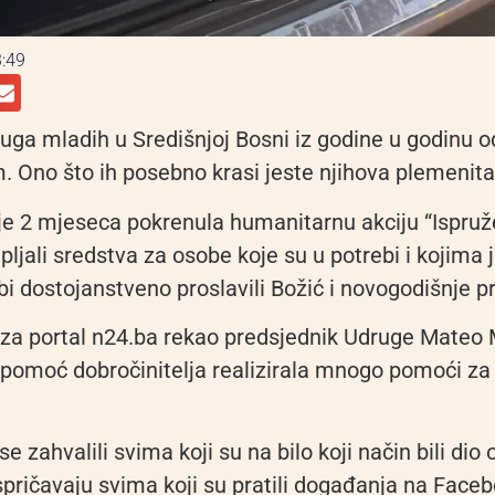
:49
uga mladih u Središnjoj Bosni iz godine u godinu 
. Ono što ih posebno krasi jeste njihova plemenita
ije 2 mjeseca pokrenula humanitarnu akciju “Ispruž
upljali sredstva za osobe koje su u potrebi i kojima
i dostojanstveno proslavili Božić i novogodišnje p
za portal n24.ba rekao predsjednik Udruge Mateo 
 pomoć dobročinitelja realizirala mnogo pomoći za 
e zahvalili svima koji su na bilo koji način bili dio 
pričavaju svima koji su pratili događanja na Faceb