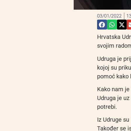
03/01/2022
13
Hrvatska Udr
svojim radom
Udruga je pr
kojoj su prik
pomoć kako b
Kako nam je 
Udruga je uz
potrebi.
Iz Udruge su s
Također se is