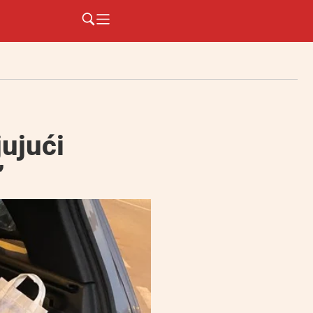
ujući
”