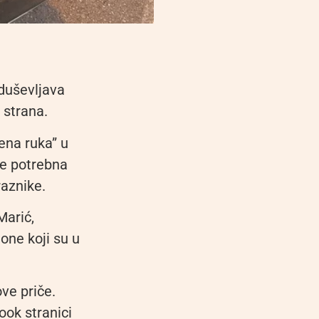
oduševljava
 strana.
ena ruka” u
 je potrebna
raznike.
Marić,
one koji su u
ove priče.
ook stranici