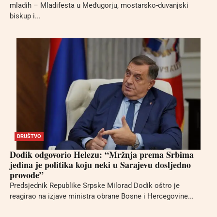
mladih – Mladifesta u Međugorju, mostarsko-duvanjski
biskup i...
DRUŠTVO
Dodik odgovorio Helezu: “Mržnja prema Srbima
jedina je politika koju neki u Sarajevu dosljedno
provode”
Predsjednik Republike Srpske Milorad Dodik oštro je
reagirao na izjave ministra obrane Bosne i Hercegovine...