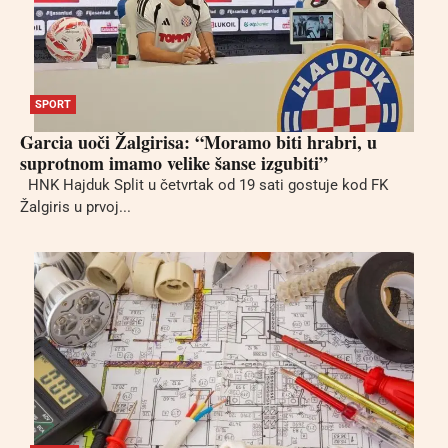
SPORT
Garcia uoči Žalgirisa: “Moramo biti hrabri, u
suprotnom imamo velike šanse izgubiti”
HNK Hajduk Split u četvrtak od 19 sati gostuje kod FK
Žalgiris u prvoj...