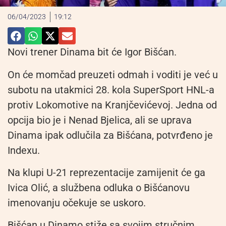
06/04/2023
19:12
Novi trener Dinama bit će Igor Bišćan.
On će momčad preuzeti odmah i voditi je već u
subotu na utakmici 28. kola SuperSport HNL-a
protiv Lokomotive na Kranjčevićevoj. Jedna od
opcija bio je i Nenad Bjelica, ali se uprava
Dinama ipak odlučila za Bišćana, potvrđeno je
Indexu.
Na klupi U-21 reprezentacije zamijenit će ga
Ivica Olić, a službena odluka o Bišćanovu
imenovanju očekuje se uskoro.
Bišćan u Dinamo stiže sa svojim stručnim