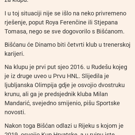
I u toj situaciji nije se išlo na neko privremeno
rješenje, poput Roya Ferenčine ili Stjepana
Tomasa, nego se sve dogovorilo s Bišćanom.
Bišćanu će Dinamo biti četvrti klub u trenerskoj
karijeri.
Na klupu je prvi put sjeo 2016. u Rudešu kojeg
je iz druge uveo u Prvu HNL. Slijedila je
ljubljanska Olimpija gdje je osvojio dvostruku
krunu, ali ga je predsjednik kluba Milan
Mandarić, svejedno smijenio, pišu Sportske
novosti.
Nakon toga Bišćan odlazi u Rijeku s kojom je
2019. osvojio Kup Hrvatske, a u rujnu iste