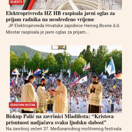
VIJESTI
Elektroprivreda HZ HB raspisala javni oglas za
prijam radnika na neodređeno vrijeme
JP Elektroprivreda Hrvatske zajednice Herceg Bosne d.d.
Mostar raspisala je javni oglas za prijam...
DUHOVNI KUTAK
Biskup Palić na završnici Mladifesta: “Kristova
prisutnost nadjačava svaku ljudsku slabost”
Na završnoj večeri 37. Međunarodnog molitvenog festivala