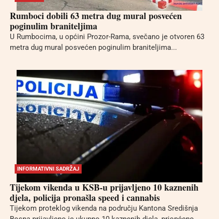
Rumboci dobili 63 metra dug mural posvećen
poginulim braniteljima
U Rumbocima, u općini Prozor-Rama, svečano je otvoren 63
metra dug mural posvećen poginulim braniteljima...
INFORMATIVNI SADRŽAJ
Tijekom vikenda u KSB-u prijavljeno 10 kaznenih
djela, policija pronašla speed i cannabis
Tijekom proteklog vikenda na području Kantona Središnja
Bosna prijavljeno je ukupno 10 kaznenih djela, priopćeno...