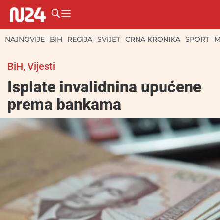
NAJNOVIJE
BIH
REGIJA
SVIJET
CRNA KRONIKA
SPORT
M
BiH
,
Vijesti
Isplate invalidnina upućene
prema bankama