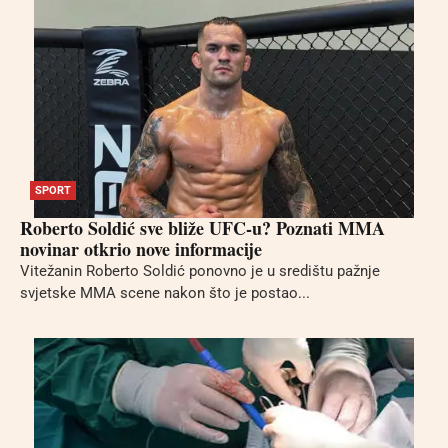
SPORT
Roberto Soldić sve bliže UFC-u? Poznati MMA
novinar otkrio nove informacije
Vitežanin Roberto Soldić ponovno je u središtu pažnje
svjetske MMA scene nakon što je postao...