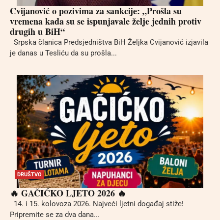
Cvijanović o pozivima za sankcije: „Prošla su
vremena kada su se ispunjavale želje jednih protiv
drugih u BiH“
Srpska članica Predsjedništva BiH Željka Cvijanović izjavila
je danas u Tesliću da su prošla...
DRUŠTVO
🔥 GAČIĆKO LJETO 2026 🔥
14. i 15. kolovoza 2026. Najveći ljetni događaj stiže!
Pripremite se za dva dana...