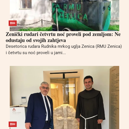
BIH
Zenički rudari četvrtu noć proveli pod zemljom: Ne
odustaju od svojih zahtjeva
Desetorica rudara Rudnika mrkog uglja Zenica (RMU Zenica)
i četvrtu su noć proveli u jami...
BIH