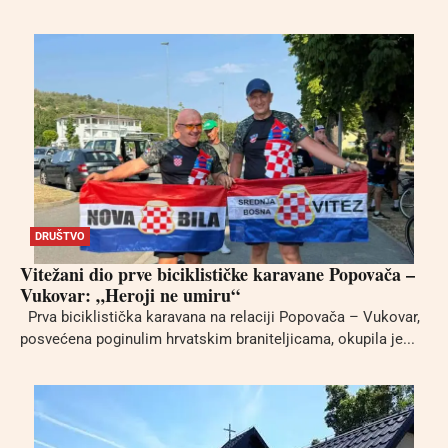
DRUŠTVO
Vitežani dio prve biciklističke karavane Popovača –
Vukovar: „Heroji ne umiru“
Prva biciklistička karavana na relaciji Popovača – Vukovar,
posvećena poginulim hrvatskim braniteljicama, okupila je...