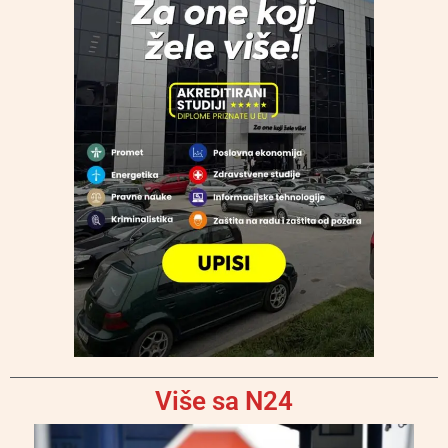
Više sa N24