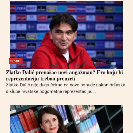
SPORT
Zlatko Dalić pronašao novi angažman? Evo koju bi
reprezentaciju trebao preuzeti
Zlatko Dalić nije dugo čekao na nove ponude nakon odlaska
s klupe hrvatske nogometne reprezentacije....