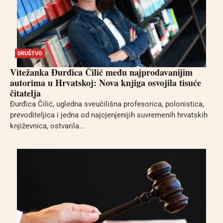
DRUŠTVO
Vitežanka Đurđica Čilić među najprodavanijim
autorima u Hrvatskoj: Nova knjiga osvojila tisuće
čitatelja
Đurđica Čilić, ugledna sveučilišna profesorica, polonistica,
prevoditeljica i jedna od najcjenjenijih suvremenih hrvatskih
književnica, ostvarila...