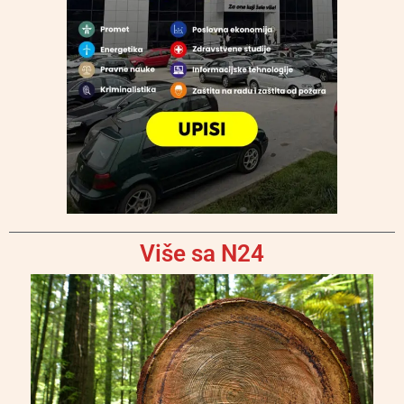
Više sa N24