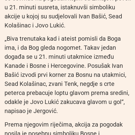
u 21. minuti susreta, istaknuvši simboliku
akcije u kojoj su sudjelovali Ivan Bašić, Sead
Kolašinac i Jovo Lukić.
„Biva trenutaka kad i ateist pomisli da Boga
ima, i da Bog gleda nogomet. Takav jedan
događa se u 21. minuti utakmice između
Kanade i Bosne i Hercegovine. Posušak Ivan
Bašić izvodi prvi korner za Bosnu na utakmici,
Sead Kolašinac, zvani Tenk, negdje s crte
peterca prebacuje loptu glavom prema sredini,
odakle je Jovo Lukić zakucava glavom u gol“,
napisao je Jergović.
Prema njegovim riječima, akcija za pogodak
nosila je posebnu simboliku Bosne i