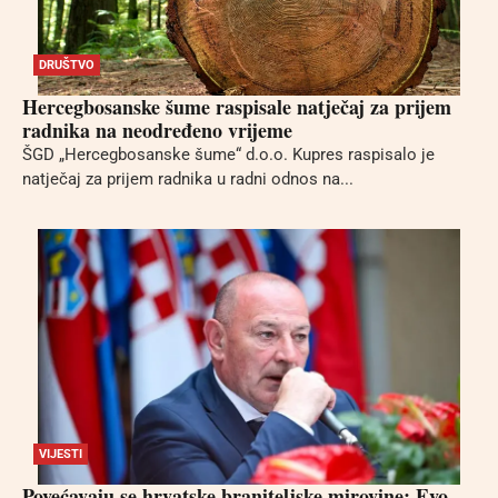
DRUŠTVO
Hercegbosanske šume raspisale natječaj za prijem
radnika na neodređeno vrijeme
ŠGD „Hercegbosanske šume“ d.o.o. Kupres raspisalo je
natječaj za prijem radnika u radni odnos na...
VIJESTI
Povećavaju se hrvatske braniteljske mirovine: Evo