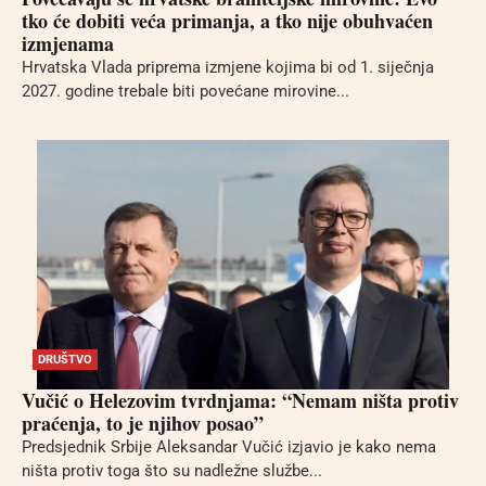
tko će dobiti veća primanja, a tko nije obuhvaćen
izmjenama
Hrvatska Vlada priprema izmjene kojima bi od 1. siječnja
2027. godine trebale biti povećane mirovine...
DRUŠTVO
Vučić o Helezovim tvrdnjama: “Nemam ništa protiv
praćenja, to je njihov posao”
Predsjednik Srbije Aleksandar Vučić izjavio je kako nema
ništa protiv toga što su nadležne službe...