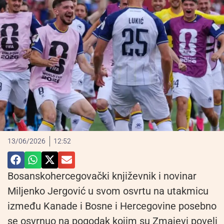
13/06/2026
12:52
Bosanskohercegovački književnik i novinar
Miljenko Jergović u svom osvrtu na utakmicu
između Kanade i Bosne i Hercegovine posebno
se osvrnuo na pogodak kojim su Zmajevi poveli