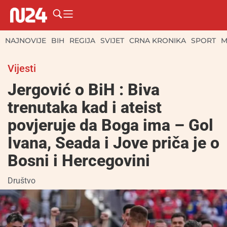
NAJNOVIJE
BIH
REGIJA
SVIJET
CRNA KRONIKA
SPORT
M
Vijesti
Jergović o BiH : Biva
trenutaka kad i ateist
povjeruje da Boga ima – Gol
Ivana, Seada i Jove priča je o
Bosni i Hercegovini
Društvo